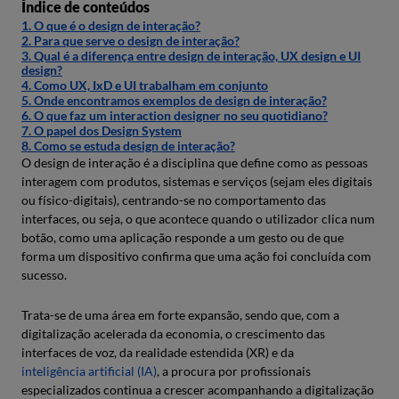
Índice de conteúdos
1. O que é o design de interação?
2. Para que serve o design de interação?
3. Qual é a diferença entre design de interação, UX design e UI
design?
4. Como UX, IxD e UI trabalham em conjunto
5. Onde encontramos exemplos de design de interação?
6. O que faz um interaction designer no seu quotidiano?
7. O papel dos Design System
8. Como se estuda design de interação?
O design de interação é a disciplina que define como as pessoas
interagem com produtos, sistemas e serviços (sejam eles digitais
ou físico-digitais), centrando-se no comportamento das
interfaces, ou seja, o que acontece quando o utilizador clica num
botão, como uma aplicação responde a um gesto ou de que
forma um dispositivo confirma que uma ação foi concluída com
sucesso.
Trata-se de uma área em forte expansão, sendo que, com a
digitalização acelerada da economia, o crescimento das
interfaces de voz, da realidade estendida (XR) e da
inteligência artificial (IA)
, a procura por profissionais
especializados continua a crescer acompanhando a digitalização