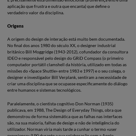
aplicação que frustra e outra que encanta) que define o
verdadeiro valor da disciplina.
Origens
A origem do design de interação está muito bem documentada.
No final dos anos 1980 do século XX, o designer industrial
britânico Bill Moggridge (1943-2012), cofundador da consultora
IDEO e responsável pelo design do GRiD Compass (o primeiro
computador portátil clamshell da história, utilizado em todas as
missões do «Space Shuttle» entre 1983 e 1997) e o seu colega, o
designer e investigador Bill Verplank, sentiram a necessidade de
criar uma disciplina que se ocupasse especificamente do diálogo
entre humanos e sistemas tecnológicos.
Paralelamente, o cientista cognitivo Don Norman (1935)
publicava, em 1988, The Design of Everyday Things, obra que
demonstrou de forma sistemática que as falhas nas interfaces
são, na sua maioria, falhas de design e não de inteligência do
utilizador. Norman viria mais tarde a cunhar o termo «user
experience» (UX) durante a sua colaboração com a Apple.