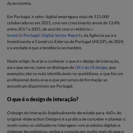
da economia.
Em Portugal, o setor digital empregava mais de 111.000
colaboradores em 2021, com um crescimento anual de 13,4%
entre 2017 e 2021, de acordo com o relatório «
Invest in Portugal: Digital Sector Report
», da Agência para o
Investimento e Comércio Externo de Portugal (AICEP), de 2024,
e a verdade é que a tendência se mantém.
Neste artigo, ficarás a conhecer o que é o design de interação,
para que serve, como se distingue do
UX e do UI design
, que
exemplos são os mais identificáveis no quotidiano, o que faz um
profissional desta área e que percursos de formação se
encontram disponíveis em Portugal.
O que é o design de interação?
O design de interação (habitualmente abreviado para «IxD», do
original «Interaction Design») é a prática de conceber e planear o
modo como os utilizadores interagem com produtos digitais e
sistemas tecnológicos, embora consista em muito mais do que o