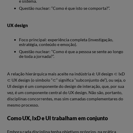
e sistema.
Questão nuclear: “Como é que isto se comporta?”.
UX design
Foco principal: experiência completa (investigação,
estratégia, conteúdo e emoção).
Questão nuclear: “Como é que a pessoa se sente ao longo
de toda a jornada?”.
A relação hierárquica mais aceite na indústria é: UI design ⊂ IxD
⊂ UX design (o símbolo “⊂” significa “subconjunto de”), ou seja, o
UI design é um componente do design de interação, que, por sua
vez, é um componente central do UX design. Não são, portanto,
disciplinas concorrentes, mas sim camadas complementares do
mesmo processo.
Como UX, IxD e UI trabalham em conjunto
Embora cada disciplina tenha objetivos próprios, na prática