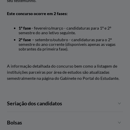
seu testemunho.
Este concurso ocorre em 2 fases:
1ª fase
- fevereiro/março - candidaturas para 1º e 2º
semestre do ano letivo seguinte.
2ª fase
– setembro/outubro - candidaturas para o 2º
semestre do ano corrente (disponíveis apenas as vagas
sobrantes da primeira fase).
A informação detalhada do concurso bem como a listagem de
instituições parceiras por área de estudos são atualizadas
semestralmente na página do Gabinete no Portal do Estudante.
Seriação dos candidatos
Sendo que cada universidade parceira tem um número
Bolsas
limite de vagas, é necessário seriar os candidatos.