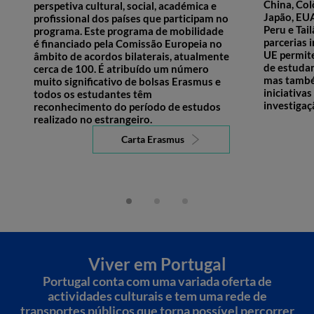
China, Col
perspetiva cultural, social, académica e
Japão, EU
profissional dos países que participam no
Peru e Tai
programa. Este programa de mobilidade
parcerias 
é financiado pela Comissão Europeia no
UE permite
âmbito de acordos bilaterais, atualmente
de estudan
cerca de 100. É atribuído um número
mas també
muito significativo de bolsas Erasmus e
iniciativas
todos os estudantes têm
investigaç
reconhecimento do período de estudos
realizado no estrangeiro.
Carta Erasmus
Viver em Portugal
Portugal conta com uma variada oferta de
actividades culturais e tem uma rede de
transportes públicos que torna possível percorrer