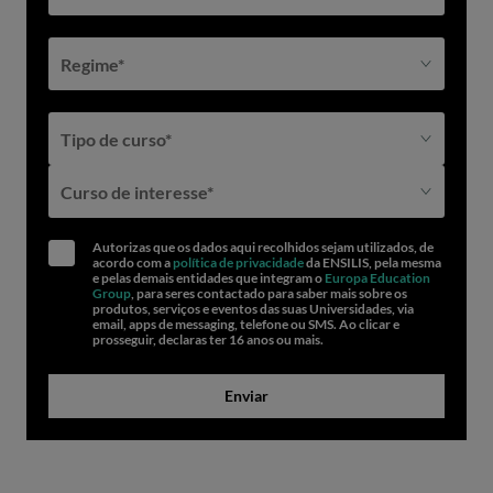
Regime*
Tipo de curso*
Curso de interesse*
Autorizas que os dados aqui recolhidos sejam utilizados, de
acordo com a
política de privacidade
da ENSILIS, pela mesma
e pelas demais entidades que integram o
Europa Education
Group
, para seres contactado para saber mais sobre os
produtos, serviços e eventos das suas Universidades, via
email, apps de messaging, telefone ou SMS. Ao clicar e
prosseguir, declaras ter 16 anos ou mais.
Enviar