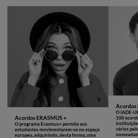
Acordos 
O IADE-UE
Acordos ERASMUS +
100 acord
instituiçõ
O programa Erasmus+ permite aos
vários paí
estudantes movimentarem-se no espaço
nomeadamen
europeu, adquirindo, desta forma, uma