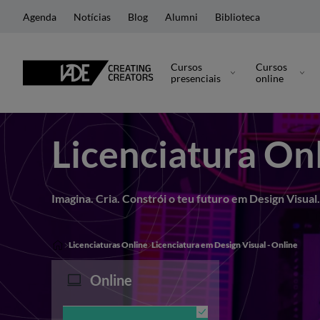
Licenciatura 100% Online em Design Visua
Agenda
Notícias
Blog
Alumni
Biblioteca
Apresentação
Objetivos
Plano de estudos
Ferramentas e soft
Cursos
Cursos
presenciais
online
Licenciatura On
Imagina. Cria. Constrói o teu futuro em Design Visual.
Licenciaturas Online
Licenciatura em Design Visual - Online
Online