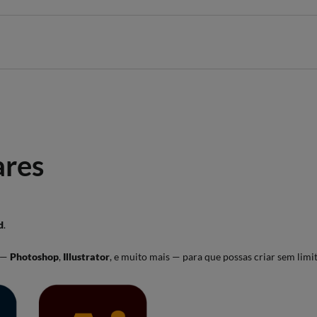
e deverá apresentar um dos seguintes conjuntos de provas de ingresso:
ares
s seguintes provas:
d
.
m —
Photoshop
,
Illustrator
, e muito mais — para que possas criar sem limit