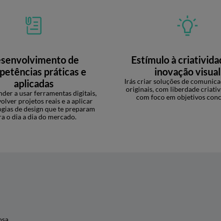
senvolvimento de
Estímulo à criativida
etências práticas e
inovação visual
Irás criar soluções de comunica
aplicadas
originais, com liberdade criati
nder a usar ferramentas digitais,
com foco em objetivos conc
olver projetos reais e a aplicar
gias de design que te preparam
ra o dia a dia do mercado.
osa