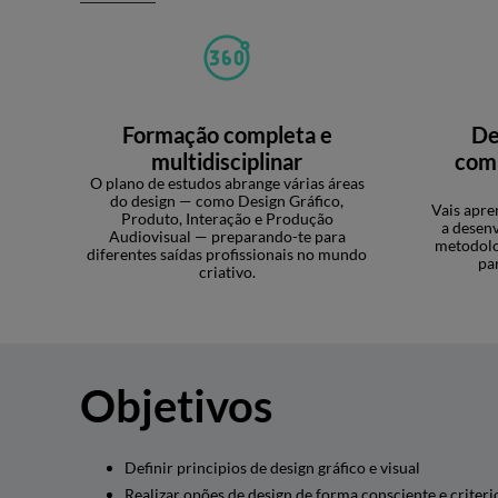
Formação completa e
De
multidisciplinar
comp
O plano de estudos abrange várias áreas
do design — como Design Gráfico,
Vais apre
Produto, Interação e Produção
a desenv
Audiovisual — preparando-te para
metodolo
diferentes saídas profissionais no mundo
pa
criativo.
Objetivos
Definir principios de design gráfico e visual
Realizar opões de design de forma consciente e criteri