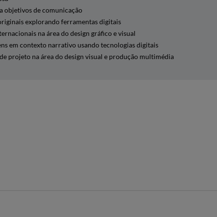
 a objetivos de comunicação
originais explorando ferramentas digitais
ternacionais na área do design gráfico e visual
s em contexto narrativo usando tecnologias digitais
e projeto na área do design visual e produção multimédia
4º SEMESTRE
5º SEMESTRE
6º SEMESTRE