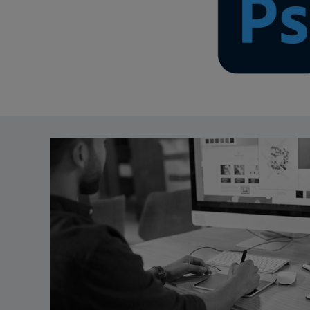
*A abertura dos ramos está pendente do número de estudante