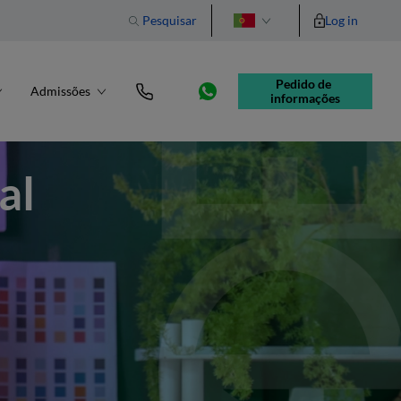
Português
Pesquisar
Log in
ine
Admissões
FAQ
English
English
Pedido de 
Admissões
informações
al