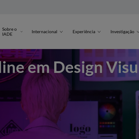
l
wares
Saídas profissionais
Direção do curso
Testemunhos
Metodologia Onl
Sobre o
Internacional
Experiência
Investigação
IADE
line em Design Visu