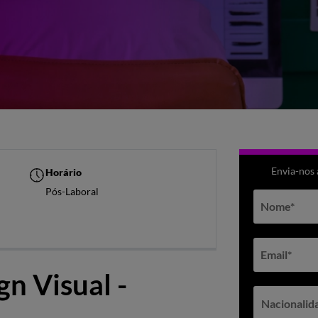
Envia-nos
Horário
Pós-Laboral
Nome
*
Email
*
n Visual -
Nacionalid