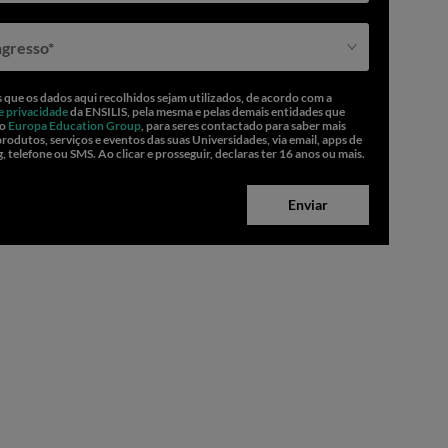
ngresso*
 que os dados aqui recolhidos sejam utilizados, de acordo com a
de privacidade
da ENSILIS, pela mesma e pelas demais entidades que
 o
Europa Education Group
, para seres contactado para saber mais
produtos, serviços e eventos das suas Universidades, via email, apps de
, telefone ou SMS. Ao clicar e prosseguir, declaras ter 16 anos ou mais.
Enviar