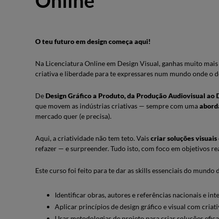
Online
O teu futuro em design começa aqui!
Na Licenciatura Online em Design Visual, ganhas muito mais 
criativa e liberdade para te expressares num mundo onde o de
De ​
Design Gráfico a Produto, da Produção Audiovisual ao 
que movem as indústrias criativas — sempre com uma ​
abord
mercado quer (e precisa).
Aqui, a criatividade não tem teto. Vais ​
criar soluções visuais 
refazer — e surpreender. Tudo isto, com foco em objetivos re
Este curso foi feito para te dar as skills essenciais do mundo 
Identificar obras, autores e referências nacionais e in
Aplicar princípios de design gráfico e visual com criat
Usar metodologias de projeto para criar soluções efica