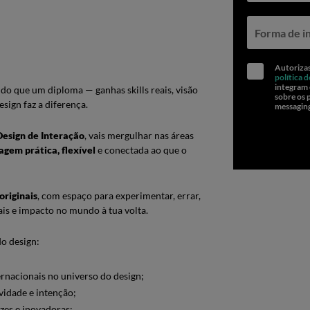
Forma de i
Autorizas
política 
integram
do que um diploma — ganhas skills reais, visão
sobre os 
sign faz a diferença.
messaging
Design de Interação
, vais mergulhar nas áreas
agem prática, flexível
e conectada ao que o
originais
, com espaço para experimentar, errar,
ais e impacto no mundo à tua volta.
do design:
ternacionais no universo do design;
ividade e intenção;
zes e inovadoras;