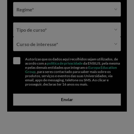
Regime*
Tipo de curso*
Curso de interesse*
Autorizas que os dados aqui recolhidos sejam utilizados, de
acordo com a
política de privacidade
da ENSILIS, pela mesma
e pelas demais entidades que integram o
Europa Education
Group
, para seres contactado para saber mais sobre os
produtos, serviços e eventos das suas Universidades, via
email, apps de messaging, telefone ou SMS. Ao clicar e
prosseguir, declaras ter 16 anos ou mais.
Enviar