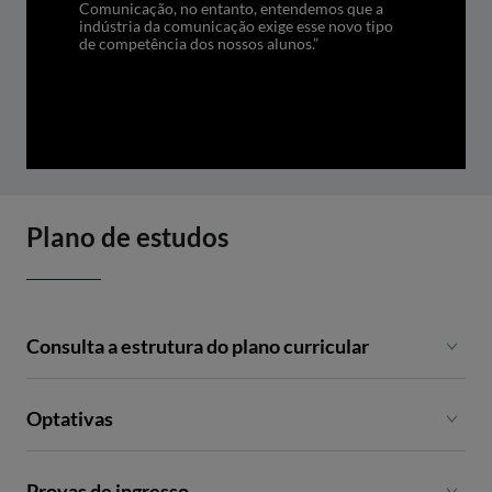
Comunicação, no entanto, entendemos que a
indústria da comunicação exige esse novo tipo
de competência dos nossos alunos.”
Plano de estudos
Consulta a estrutura do plano curricular
Optativas
1º SEMESTRE
2º SEMESTRE
3º SEMESTRE
Ramo I - Novos Formatos Jornalísticos
Provas de ingresso
Unidades curriculares
Unidades curriculares
Unidades curriculares
Unidades curriculares
Unidades curriculares
Unidades curriculares
ECTS
ECTS
ECTS
ECTS
ECTS
ECTS