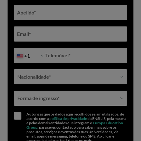
Apelido
*
Email
*
Telemóvel
*
+1
Nacionalidade*
Forma de ingresso*
Autorizas que os dados aqui recolhidos sejam utilizados, de
acordo com a
política de privacidade
da ENSILIS, pela mesma
e pelas demais entidades que integram o
Europa Education
Group
, para seres contactado para saber mais sobre os
produtos, serviços e eventos das suas Universidades, via
email, apps de messaging, telefone ou SMS. Ao clicar e
prosseguir, declaras ter 16 anos ou mais.