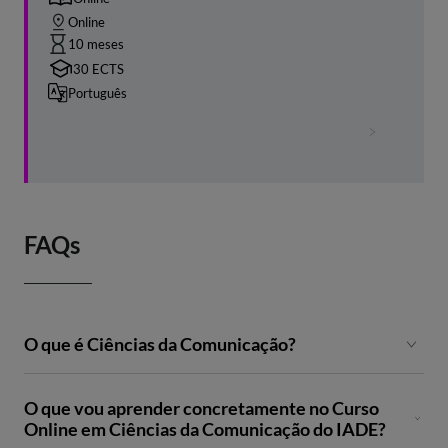
Online
10 meses
30 ECTS
Português
FAQs
O que é Ciências da Comunicação?
Ciências da Comunicação é a área que estuda como
O que vou aprender concretamente no Curso
comunicar com eficácia em diferentes contextos: media,
Online em Ciências da Comunicação do IADE?
redes sociais, empresas, cultura e sociedade. Envolve