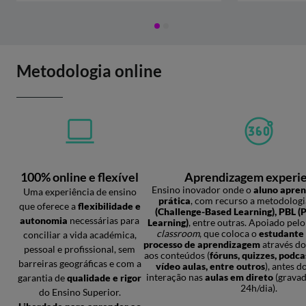
Metodologia online
100% online e flexível
Aprendizagem experie
Ensino inovador onde o
aluno apren
Uma experiência de ensino
prática
, com recurso a metodolog
que oferece a
flexibilidade e
(Challenge-Based Learning), PBL (
autonomia
necessárias para
Learning)
, entre outras. Apoiado pe
classroom
, que coloca o
estudante 
conciliar a vida académica,
processo de aprendizagem
através do
pessoal e profissional, sem
aos conteúdos (
fóruns, quizzes, podca
barreiras geográficas e com a
vídeo aulas, entre outros
), antes 
interação nas
aulas em direto
(gravad
garantia de
qualidade e rigor
24h/dia).
do Ensino Superior.