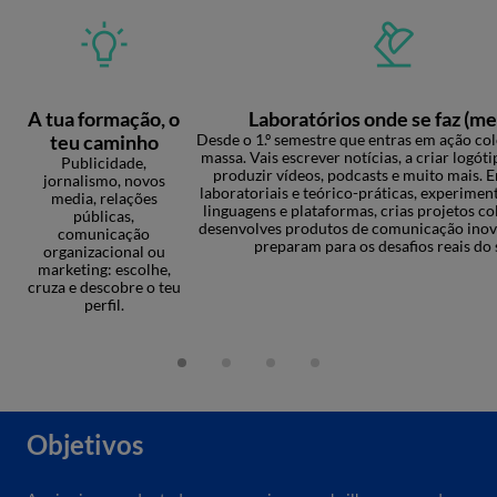
A tua formação, o
Laboratórios onde se faz (m
teu caminho
Desde o 1.º semestre que entras em ação co
massa. Vais escrever notícias, a criar logóti
Publicidade,
produzir vídeos, podcasts e muito mais. 
jornalismo, novos
laboratoriais e teórico-práticas, experimen
media, relações
linguagens e plataformas, crias projetos co
públicas,
desenvolves produtos de comunicação inov
comunicação
preparam para os desafios reais do 
organizacional ou
marketing: escolhe,
cruza e descobre o teu
perfil.
Objetivos