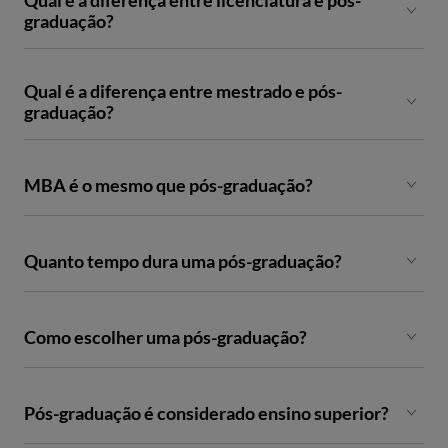
Qual é a diferença entre licenciatura e pós-
graduação?
Qual é a diferença entre mestrado e pós-
graduação?
MBA é o mesmo que pós-graduação?
Quanto tempo dura uma pós-graduação?
Um MBA (Master of Business Administration) é um tipo
específico de pós-graduação focado em gestão e negócios. Nem
todas as pós-graduações são MBA. A diferença está sobretudo
na área de especialização e nos objetivos do curso.
Como escolher uma pós-graduação?
O MBA é direcionado para gestão empresarial e liderança. Já
uma pós-graduação pode abranger diferentes áreas, como
Pós-graduação é considerado ensino superior?
Design Systems, Marketing Criativo, Inteligência Artificial,
UX/UI, Fotografia, Branding ou Animação Digital, permitindo