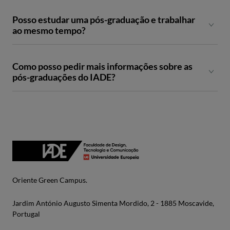
uma especialização mais técnica e criativa. No IADE,
encontrarás pós-graduações orientadas para criatividade,
Posso estudar uma pós-graduação e trabalhar
tecnologia, design, comunicação e inovação, adaptadas às
ao mesmo tempo?
necessidades atuais das empresas e das indústrias criativas.
Como posso pedir mais informações sobre as
pós-graduações do IADE?
entrar em contacto diretamente com a equipa de admissões
Oriente Green Campus.
Jardim António Augusto Simenta Mordido, 2 - 1885 Moscavide,
Portugal