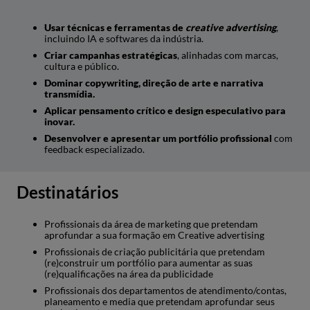
Copywritting & Direção de
20
3
Usar técnicas e ferramentas de
creative
advertising
,
Arte
incluindo IA e softwares da indústria.
Criar campanhas estratégicas
, alinhadas com marcas,
cultura e público.
Design Especulativo Para
16
6
Estratégias Criativas na
Dominar copywriting, direção de arte e narrativa
Publicidade
transmídia.
Aplicar pensamento crítico e design especulativo para
inovar.
Direção Criativa –
20
6
Desenvolver e apresentar um portfólio profissional
com
Atendimento, Planeamento,
feedback especializado.
Mídia & Design
Destinatários
Transmedia Storytelling &
16
3
Advergames
Profissionais da área de marketing que pretendam
aprofundar a sua formação em Creative advertising
Economia Criativa &
16
6
Profissionais de criação publicitária que pretendam
Inteligência de Mercado para
(re)construir um portfólio para aumentar as suas
Publicidade
(re)qualificações na área da publicidade
Profissionais dos departamentos de atendimento/contas,
Curadoria para Publicidade &
25
6
planeamento e media que pretendam aprofundar seus