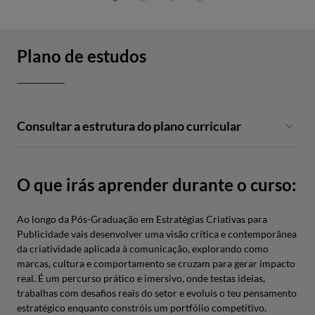
Plano de estudos
Consultar a estrutura do plano curricular
UNIDADE CURRICULAR
HORAS
ECTS
O que irás aprender durante o curso:
Welcome
2
Ao longo da Pós-Graduação em Estratégias Criativas para
Publicidade vais desenvolver uma visão crítica e contemporânea
Técnicas e Ferramentas de
18
3
da criatividade aplicada à comunicação, explorando como
Creative Advertising
marcas, cultura e comportamento se cruzam para gerar impacto
real. É um percurso prático e imersivo, onde testas ideias,
Debrief & Processos de
19
3
trabalhas com desafios reais do setor e evoluis o teu pensamento
Cocriação em Publicidade
estratégico enquanto constróis um portfólio competitivo.