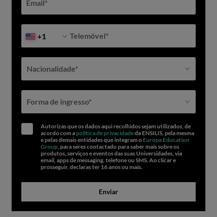
Email
*
Telemóvel
*
+1
Nacionalidade*
Forma de ingresso*
Autorizas que os dados aqui recolhidos sejam utilizados, de
acordo com a
política de privacidade
da ENSILIS, pela mesma
e pelas demais entidades que integram o
Europa Education
Group
, para seres contactado para saber mais sobre os
produtos, serviços e eventos das suas Universidades, via
email, apps de messaging, telefone ou SMS. Ao clicar e
prosseguir, declaras ter 16 anos ou mais.
Enviar