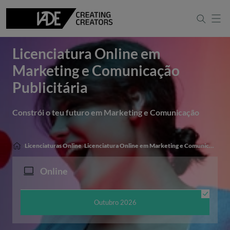
Comunicação Publicitária
Português
Apresentação
English
Licenciatura Online em
Marketing e Comunicação
Publicitária
Constrói o teu futuro em Marketing e Comunicação
Licenciaturas Online
Licenciatura Online em Marketing e Comunicação Publicitária
Online
Outubro 2026