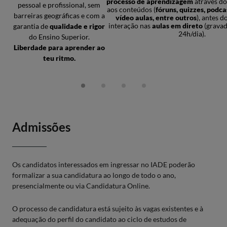
processo de aprendizagem
através do
pessoal e profissional, sem
aos conteúdos (
fóruns, quizzes, podca
barreiras geográficas e com a
vídeo aulas, entre outros
), antes 
interação nas
aulas em direto
(gravad
garantia de
qualidade e rigor
24h/dia).
do Ensino Superior.
Liberdade para aprender ao
teu ritmo.
Admissões
Os candidatos interessados em ingressar no IADE poderão
formalizar a sua candidatura ao longo de todo o ano,
presencialmente ou via Candidatura Online.
O processo de candidatura está sujeito às vagas existentes e à
adequação do perfil do candidato ao ciclo de estudos de