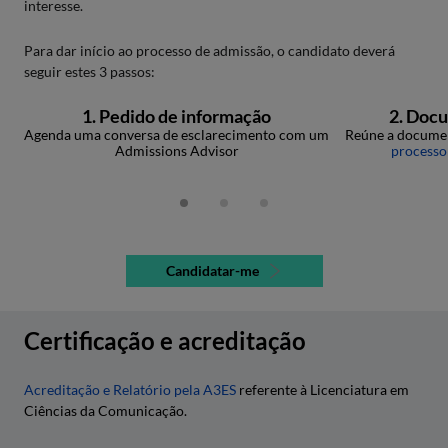
interesse.
Para dar início ao processo de admissão, o candidato deverá
seguir estes 3 passos:
1. Pedido de informação
2. Doc
Agenda uma conversa de esclarecimento com um
Reúne a documen
Admissions Advisor
processo
Candidatar-me
Certificação e acreditação
Acreditação e Relatório pela A3ES
referente à Licenciatura em
Ciências da Comunicação.