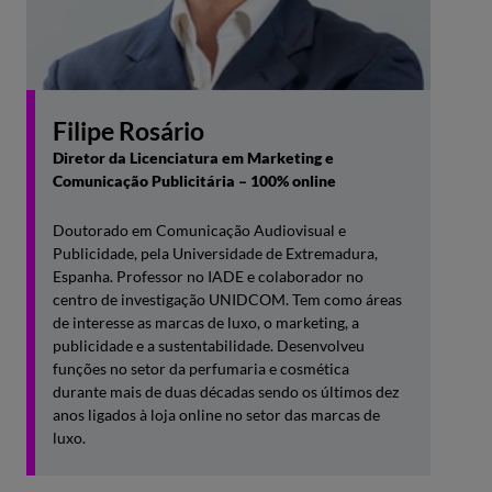
Ramo de Marketing
Filipe Rosário
• Consumidor Digital e E-commerce (6 ECTS)
Diretor da Licenciatura em Marketing e
Comunicação Publicitária – 100% online
• Canais de Distribuição e Logística (6 ECTS)
Doutorado em Comunicação Audiovisual e
Publicidade, pela Universidade de Extremadura,
Espanha. Professor no IADE e colaborador no
Ramo de Comunicação Publicitária
centro de investigação UNIDCOM. Tem como áreas
de interesse as marcas de luxo, o marketing, a
publicidade e a sustentabilidade. Desenvolveu
• Estratégia e Planeamento de Meios e Audiências (6
funções no setor da perfumaria e cosmética
ECTS)
durante mais de duas décadas sendo os últimos dez
anos ligados à loja online no setor das marcas de
luxo.
• Cultura e Comunicação (6 ECTS)