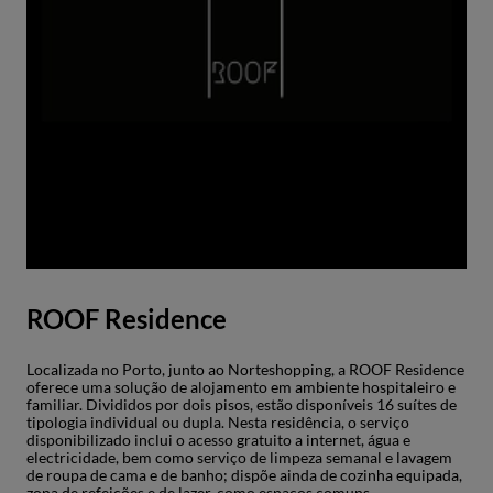
ROOF Residence
Localizada no Porto, junto ao Norteshopping, a ROOF Residence
oferece uma solução de alojamento em ambiente hospitaleiro e
familiar. Divididos por dois pisos, estão disponíveis 16 suítes de
tipologia individual ou dupla. Nesta residência, o serviço
disponibilizado inclui o acesso gratuito a internet, água e
electricidade, bem como serviço de limpeza semanal e lavagem
de roupa de cama e de banho; dispõe ainda de cozinha equipada,
zona de refeições e de lazer, como espaços comuns.