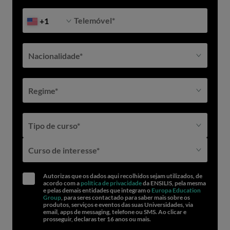
Telemóvel
*
+1
Nacionalidade*
Regime*
Tipo de curso*
Curso de interesse*
Autorizas que os dados aqui recolhidos sejam utilizados, de
acordo com a
política de privacidade
da ENSILIS, pela mesma
e pelas demais entidades que integram o
Europa Education
Group
, para seres contactado para saber mais sobre os
produtos, serviços e eventos das suas Universidades, via
email, apps de messaging, telefone ou SMS. Ao clicar e
prosseguir, declaras ter 16 anos ou mais.