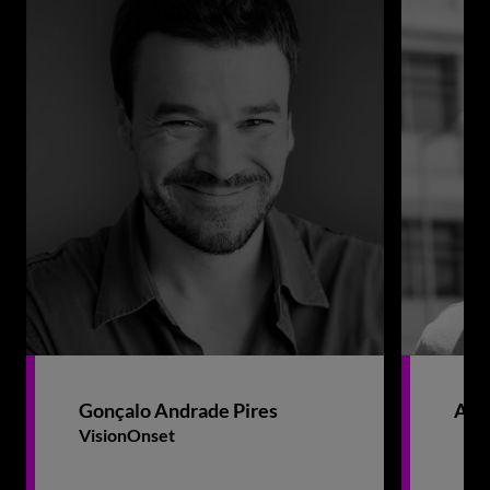
Gonçalo Andrade Pires
And
VisionOnset