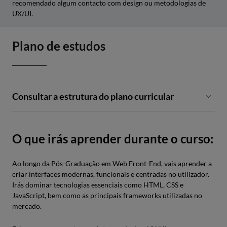
recomendado algum contacto com design ou metodologias de
UX/UI.
Plano de estudos
Consultar a estrutura do plano curricular
MÓDULOS
UNIDADES
HORAS
E
CURRICULARES
O que irás aprender durante o curso:
Welcome
Sessão de boas-
2
Ao longo da Pós-Graduação em Web Front-End, vais aprender a
vindas e
criar interfaces modernas, funcionais e centradas no utilizador.
apresentação do
Irás dominar tecnologias essenciais como HTML, CSS e
curso
JavaScript, bem como as principais frameworks utilizadas no
mercado.
Módulo I
Introdução Ao
24
6
Technical
Html E Css