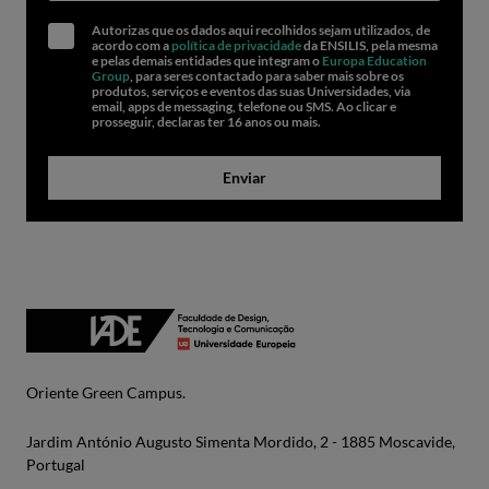
Autorizas que os dados aqui recolhidos sejam utilizados, de
acordo com a
política de privacidade
da ENSILIS, pela mesma
e pelas demais entidades que integram o
Europa Education
Group
, para seres contactado para saber mais sobre os
produtos, serviços e eventos das suas Universidades, via
email, apps de messaging, telefone ou SMS. Ao clicar e
prosseguir, declaras ter 16 anos ou mais.
Enviar
Oriente Green Campus.
Jardim António Augusto Simenta Mordido, 2 - 1885 Moscavide,
Portugal