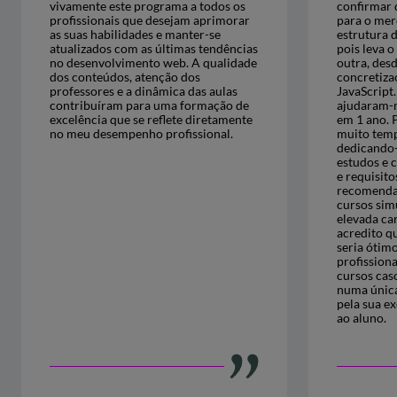
vivamente este programa a todos os
confirmar 
profissionais que desejam aprimorar
para o mer
as suas habilidades e manter-se
estrutura 
atualizados com as últimas tendências
pois leva 
no desenvolvimento web. A qualidade
outra, desd
dos conteúdos, atenção dos
concretiza
professores e a dinâmica das aulas
JavaScript.
contribuíram para uma formação de
ajudaram-m
excelência que se reflete diretamente
em 1 ano. P
no meu desempenho profissional.
muito tempo
dedicando
estudos e 
e requisit
recomendar
cursos sim
elevada car
acredito q
seria ótim
profission
cursos cas
numa únic
pela sua ex
ao aluno.