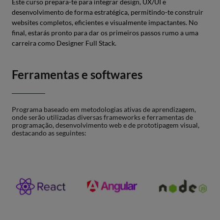
Este curso prepara-te para integrar design, UX/UI e
Development
desenvolvimento de forma estratégica, permitindo-te construir
websites completos, eficientes e visualmente impactantes. No
Desenvolvimento
24
6
final, estarás pronto para dar os primeiros passos rumo a uma
Em Javascript
carreira como Designer Full Stack.
Ambientes E
12
3
Ferramentas e softwares
Frameworks Web
Módulo II
Projeto Web Front-
24
9
Develop &
End
Programa baseado em metodologias ativas de aprendizagem,
onde serão utilizadas diversas frameworks e ferramentas de
Deploy
programação, desenvolvimento web e de prototipagem visual,
destacando as seguintes:
Add-on
Masterclass
2