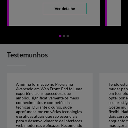
Ver detalhe
Testemunhos
A minha formação no Programa
Tendo estu
Avançado em Web Front-End foi uma
mudar para
experiência enriquecedora que
em tecnolo
ampliou significativamente os meus
optei por 
conhecimentos e competências
seu prestí
técnicas. Durante o curso, pude
Gostei muit
aprofundar-me em várias tecnologias
flexibilida
e práticas atuais que são essenciais
dois curso
para o desenvolvimento de interfaces
enquanto t
web modernas e eficazes. Recomendo
mas agora, 