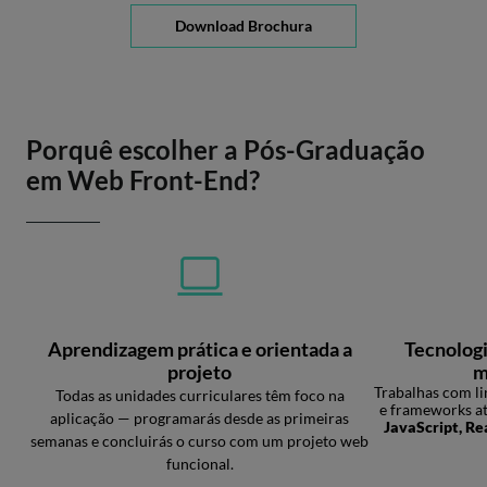
Download Brochura
Porquê escolher a Pós-Graduação
em Web Front-End?
Aprendizagem prática e orientada a
Tecnologi
projeto
m
Trabalhas com li
Todas as unidades curriculares têm foco na
e frameworks a
aplicação — programarás desde as primeiras
JavaScript, Re
semanas e concluirás o curso com um projeto web
funcional.