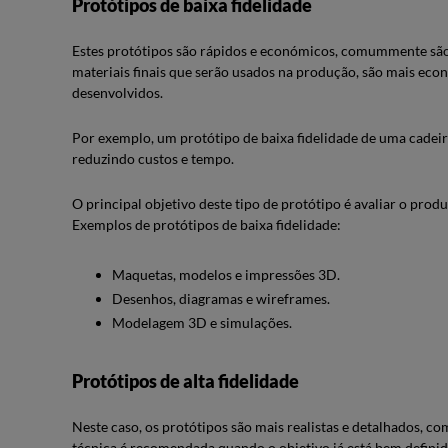
Protótipos de baixa fidelidade
Estes protótipos são rápidos e económicos, comummente são
materiais finais que serão usados na produção, são mais ec
desenvolvidos.
Por exemplo, um protótipo de baixa fidelidade de uma cadeir
reduzindo custos e tempo.
O principal objetivo deste tipo de protótipo é avaliar o produt
Exemplos de protótipos de baixa fidelidade:
Maquetas, modelos e impressões 3D.
Desenhos, diagramas e wireframes.
Modelagem 3D e simulações.
Protótipos de alta fidelidade
Neste caso, os protótipos são mais realistas e detalhados, c
técnica é recomendada quando o objetivo já está bem definid