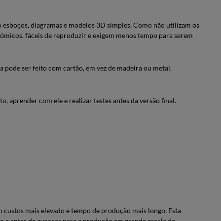
 esboços, diagramas e modelos 3D simples. Como não utilizam os
onómicos, fáceis de reproduzir e exigem menos tempo para serem
a pode ser feito com cartão, em vez de madeira ou metal,
o, aprender com ele e realizar testes antes da versão final.
om custos mais elevado e tempo de produção mais longo. Esta
o e antes de avançar para a produção em grande escala do