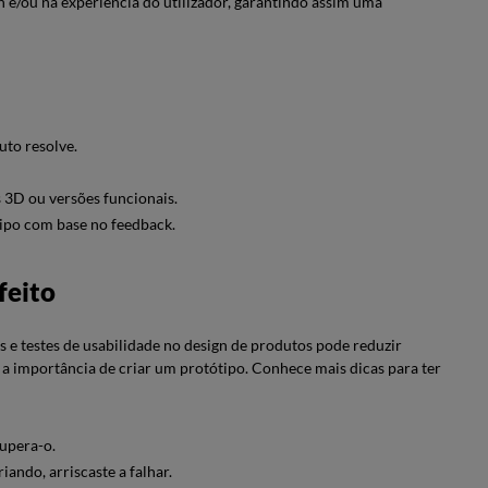
 e/ou na experiência do utilizador, garantindo assim uma
uto resolve.
s 3D ou versões funcionais.
ótipo com base no feedback.
feito
 e testes de usabilidade no design de produtos pode reduzir
a importância de criar um protótipo. Conhece mais dicas para ter
supera-o.
ando, arriscaste a falhar.