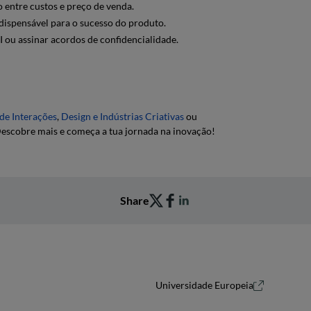
o entre custos e preço de venda.
indispensável para o sucesso do produto.
I ou assinar acordos de confidencialidade.
de Interações
,
Des
ign
e Indústrias Criativas
ou
 Descobre mais e começa a tua jornada na inovação!
Share
Universidade Europeia