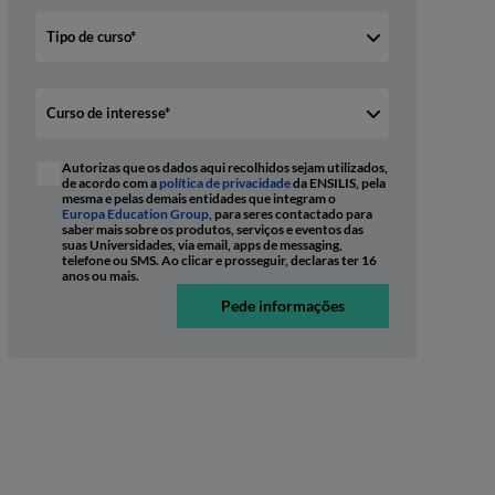
Autorizas que os dados aqui recolhidos sejam utilizados,
de acordo com a
política de privacidade
da ENSILIS, pela
mesma e pelas demais entidades que integram o
Europa Education Group
, para seres contactado para
saber mais sobre os produtos, serviços e eventos das
suas Universidades, via email, apps de messaging,
telefone ou SMS. Ao clicar e prosseguir, declaras ter 16
anos ou mais.
Pede informações