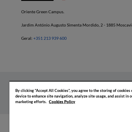
Oriente Green Campus.
Jardim António Augusto Simenta Mordido, 2 - 1885 Moscavi
Geral:
+351 213 939 600
By clicking “Accept All Cookies”, you agree to the storing of cookies
Política de privacidade
Política de cookies
Confi
device to enhance site navigation, analyze site usage, and assist in o
marketing efforts.
Cookies Policy
© 2026 IADE. Todos os direitos reservados.