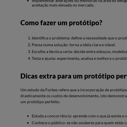
Implementar alterações ou melhorias na área do design
aceitação mais elevada no mercado.
Como fazer um protótipo?
Identifica o problema: define a necessidade que o prod
Pensa numa solução: torna a ideia clara e viável.
Escolhe a técnica certa: decide entre esboços, modelo
Testa e ajusta: experimenta, analisa e melhora o prot
Dicas extra para um protótipo per
Um estudo da Forbes refere que a incorporação de protótipos
drasticamente os custos de desenvolvimento, isto demonstra 
um protótipo perfeito:
Estuda a concorrência: aprende com o que já existe e 
Conhece o público: se não souberes para quem estás cri