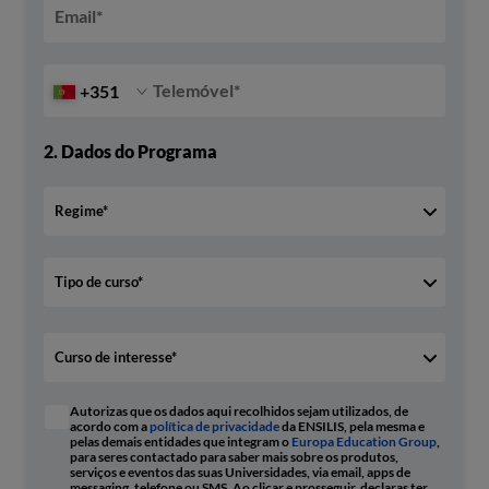
Email
*
Telemóvel
*
+351
2.
Dados do Programa
Autorizas que os dados aqui recolhidos sejam utilizados, de
acordo com a
política de privacidade
da ENSILIS, pela mesma e
pelas demais entidades que integram o
Europa Education Group
,
para seres contactado para saber mais sobre os produtos,
serviços e eventos das suas Universidades, via email, apps de
messaging, telefone ou SMS. Ao clicar e prosseguir, declaras ter