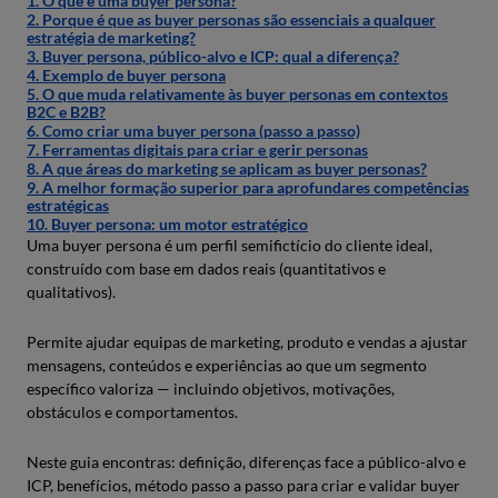
1. O que é uma buyer persona?
2. Porque é que as buyer personas são essenciais a qualquer
estratégia de marketing?
3. Buyer persona, público-alvo e ICP: qual a diferença?
4. Exemplo de buyer persona
5. O que muda relativamente às buyer personas em contextos
B2C e B2B?
6. Como criar uma buyer persona (passo a passo)
7. Ferramentas digitais para criar e gerir personas
8. A que áreas do marketing se aplicam as buyer personas?
9. A melhor formação superior para aprofundares competências
estratégicas
10. Buyer persona: um motor estratégico
Uma buyer persona é um perfil semifictício do cliente ideal,
construído com base em dados reais (quantitativos e
qualitativos).
Permite ajudar equipas de marketing, produto e vendas a ajustar
mensagens, conteúdos e experiências ao que um segmento
específico valoriza — incluindo objetivos, motivações,
obstáculos e comportamentos.
Neste guia encontras: definição, diferenças face a público-alvo e
ICP, benefícios, método passo a passo para criar e validar buyer