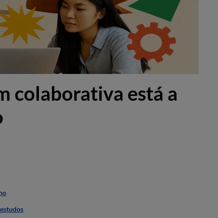
 colaborativa está a
o
ino
 estudos