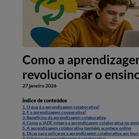
Como a aprendizagem
revolucionar o ensin
27 janeiro 2026
Índice de conteúdos
1. O que é a aprendizagem colaborativa?
2. E a aprendizagem cooperativa?
3. Benefícios da aprendizagem colaborativa
4. Como o IADE integra a aprendizagem colaborativa no ens
5. A aprendizagem colaborativa também acontece online
6. Dicas para aplicares a aprendizagem colaborativa aos teus
7. O futuro da aprendizagem é colaborativo