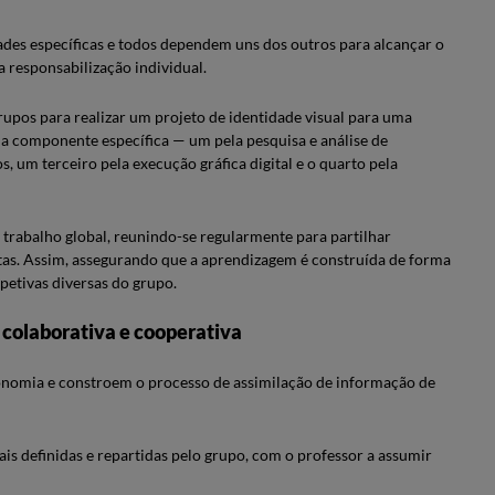
es específicas e todos dependem uns dos outros para alcançar o
a responsabilização individual.
rupos para realizar um projeto de identidade visual para uma
ma componente específica — um pela pesquisa e análise de
, um terceiro pela execução gráfica digital e o quarto pela
 trabalho global, reunindo-se regularmente para partilhar
tas. Assim, assegurando que a aprendizagem é construída de forma
petivas diversas do grupo.
 colaborativa e cooperativa
onomia e constroem o processo de assimilação de informação de
is definidas e repartidas pelo grupo, com o professor a assumir