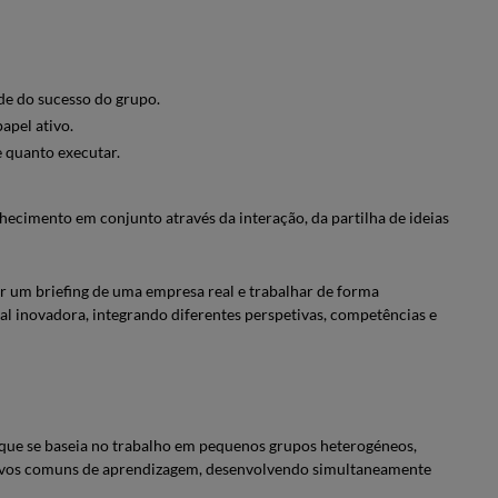
nde do sucesso do grupo.
papel ativo.
e quanto executar.
ecimento em conjunto através da interação, da partilha de ideias
 um briefing de uma empresa real e trabalhar de forma
al inovadora, integrando diferentes perspetivas, competências e
ue se baseia no trabalho em pequenos grupos heterogéneos,
tivos comuns de aprendizagem, desenvolvendo simultaneamente