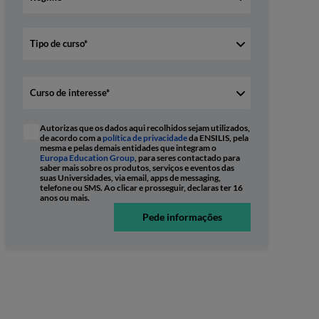
Autorizas que os dados aqui recolhidos sejam utilizados,
de acordo com a
política de privacidade
da ENSILIS, pela
mesma e pelas demais entidades que integram o
Europa Education Group
, para seres contactado para
saber mais sobre os produtos, serviços e eventos das
suas Universidades, via email, apps de messaging,
telefone ou SMS. Ao clicar e prosseguir, declaras ter 16
anos ou mais.
Pede informações