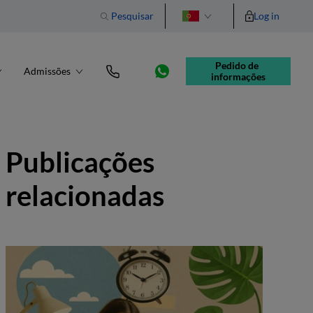
Pesquisar
Log in
English
Pedido de 
Admissões
informações
Publicações
relacionadas