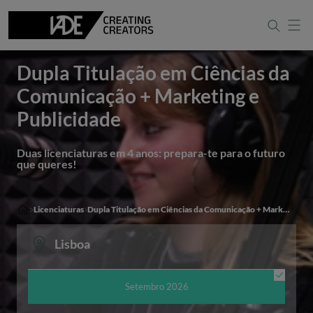
Marketing e Publicidade
Português
Apresentação
English
Dupla Titulação em Ciências da
Comunicação + Marketing e
Publicidade
Duas licenciaturas em 4 anos: prepara-te para o futuro
que queres!
Licenciaturas
Dupla Titulação em Ciências da Comunicação + Marketing e Publicidade
Lisboa
Setembro 2026