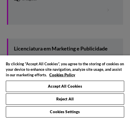
Licenciatura em Marketing e Publicidade
Programa amplo que apresenta um equilíbrio
By clicking “Accept All Cookies”, you agree to the storing of cookies on
entre a parte estratégica e a parte criativa, de
forma a preparar profissionais versáteis em todas
your device to enhance site navigation, analyze site usage, and assist
as valências do marketing e da publicidade
in our marketing efforts.
Cookies Policy
Setembro 2026
Accept All Cookies
Presencial
Lisboa
Reject All
3 anos
180 ECTS
Cookies Settings
Pedido de informações
Português
Diploma oficial