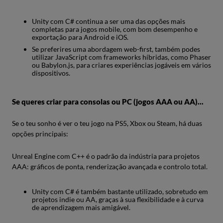
Unity com C# continua a ser uma das opções mais
completas para jogos mobile, com bom desempenho e
exportação para Android e iOS.
Se preferires uma abordagem web-first, também podes
utilizar JavaScript com frameworks híbridas, como Phaser
ou Babylon.js, para criares experiências jogáveis em vários
dispositivos.
Se queres criar para consolas ou PC (jogos AAA ou AA)...
Se o teu sonho é ver o teu jogo na PS5, Xbox ou Steam, há duas
opções principais:
Unreal Engine com C++ é o padrão da indústria para projetos
AAA: gráficos de ponta, renderização avançada e controlo total.
Unity com C# é também bastante utilizado, sobretudo em
projetos indie ou AA, graças à sua flexibilidade e à curva
de aprendizagem mais amigável.