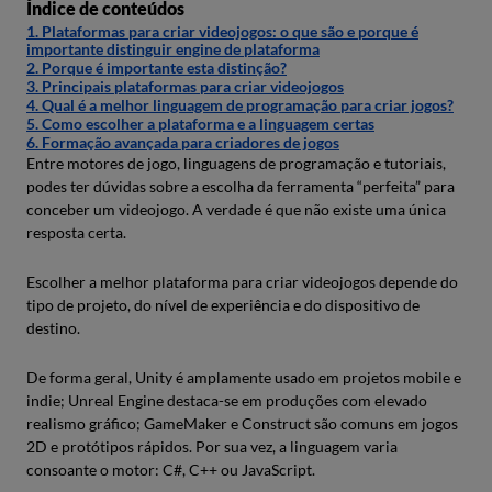
Índice de conteúdos
1. Plataformas para criar videojogos: o que são e porque é
importante distinguir engine de plataforma
2. Porque é importante esta distinção?
3. Principais plataformas para criar videojogos
4. Qual é a melhor linguagem de programação para criar jogos?
5. Como escolher a plataforma e a linguagem certas
6. Formação avançada para criadores de jogos
Entre motores de jogo, linguagens de programação e tutoriais,
podes ter dúvidas sobre a escolha da ferramenta “perfeita” para
conceber um videojogo. A verdade é que não existe uma única
resposta certa.
Escolher a melhor plataforma para criar videojogos depende do
tipo de projeto, do nível de experiência e do dispositivo de
destino.
De forma geral, Unity é amplamente usado em projetos mobile e
indie; Unreal Engine destaca-se em produções com elevado
realismo gráfico; GameMaker e Construct são comuns em jogos
2D e protótipos rápidos. Por sua vez, a linguagem varia
consoante o motor: C#, C++ ou JavaScript.