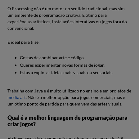
O Processing não é um motor no sentido tradicional, mas sim
um ambiente de programação criativa. É ótimo para
experiências artísticas, instalações interativas ou jogos fora do
convencional.
É ideal para ti se:
Gostas de combinar arte e código.
Queres experimentar novas formas de jogar.
Estás a explorar ideias mais visuais ou sensoriais.
Trabalha com Java e é muito utilizado no ensino e em projetos de
media art
. Não é a melhor opção para jogos comerciais, mas é
um ótimo ponto de partida para quem vem das artes visuais.
Qual é a melhor linguagem de programação para
criar jogos?
Há linguagens de programação que dominam o mercado: C#,