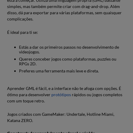
está a começar. Utiliza uma linguagem própria (GML) bastante
simples, mas também permite criar com drag-and-drop. Além
disso, dá para exportar para várias plataformas, sem quaisquer
complicações.
É ideal para ti se:
Estás a dar os primeiros passos no desenvolvimento de
videojogos.
Queres conceber jogos como plataformas, puzzles ou
RPGs 2D.
Preferes uma ferramenta mais leve e direta.
Aprender GML é fácil, e a interface não te afoga com opções. É
ótimo para desenvolver
protótipos
rápidos ou jogos completos
com um toque retro.
Jogos criados com GameMaker: Undertale, Hotline Miami,
Katana ZERO.