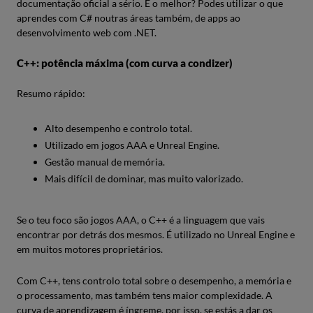
documentação oficial a sério. E o melhor? Podes utilizar o que
aprendes com C# noutras áreas também, de apps ao
desenvolvimento web com .NET.
C++: potência máxima (com curva a condizer)
Resumo rápido:
Alto desempenho e controlo total.
Utilizado em jogos AAA e Unreal Engine.
Gestão manual de memória.
Mais difícil de dominar, mas muito valorizado.
Se o teu foco são jogos AAA, o C++ é a linguagem que vais
encontrar por detrás dos mesmos. É utilizado no Unreal Engine e
em muitos motores proprietários.
Com C++, tens controlo total sobre o desempenho, a memória e
o processamento, mas também tens maior complexidade. A
curva de aprendizagem é íngreme, por isso, se estás a dar os