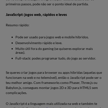
primeiros passos, pode não ser o ponto ideal de partida.
JavaScript: jogos web, rápidos e leves
Resumo rápido:
Pode ser usado para jogos web e mobile híbridos.
Desenvolvimento rápido e leve.
Muito útil fora do gaming (se quiseres explorar mais
áreas).
Full-stack: podes programar tudo, do jogo ao servidor.
Se queres criar jogos para browser ou apps híbridas (aquelas que
funcionam na web e no telemóvel), então o JavaScript pode ser o
teu melhor amigo. Com frameworks como Phaser, Three.js ou
Babylon.js, consegues montar jogos 2D e 3D para HTML5 sem
complicações.
O JavaScript é a linguagem mais utilizada na web e também te