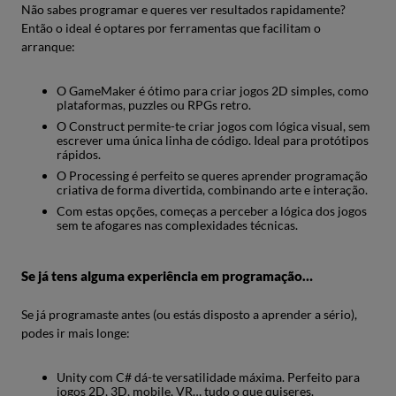
Não sabes programar e queres ver resultados rapidamente?
Então o ideal é optares por ferramentas que facilitam o
arranque:
O GameMaker é ótimo para criar jogos 2D simples, como
plataformas, puzzles ou RPGs retro.
O Construct permite-te criar jogos com lógica visual, sem
escrever uma única linha de código. Ideal para protótipos
rápidos.
O Processing é perfeito se queres aprender programação
criativa de forma divertida, combinando arte e interação.
Com estas opções, começas a perceber a lógica dos jogos
sem te afogares nas complexidades técnicas.
Se já tens alguma experiência em programação…
Se já programaste antes (ou estás disposto a aprender a sério),
podes ir mais longe:
Unity com C# dá-te versatilidade máxima. Perfeito para
jogos 2D, 3D, mobile, VR… tudo o que quiseres.