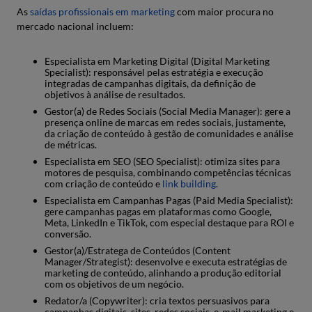
As
saídas profissionais em marketing
com maior procura no
mercado nacional incluem:
Especialista em Marketing Digital (Digital Marketing
Specialist): responsável pelas estratégia e execução
integradas de campanhas digitais, da definição de
objetivos à análise de resultados.
Gestor(a) de Redes Sociais (Social Media Manager): gere a
presença online de marcas em redes sociais, justamente,
da criação de conteúdo à gestão de comunidades e análise
de métricas.
Especialista em SEO (SEO Specialist): otimiza sites para
motores de pesquisa, combinando competências técnicas
com criação de conteúdo e
link building
.
Especialista em Campanhas Pagas (Paid Media Specialist):
gere campanhas pagas em plataformas como Google,
Meta, LinkedIn e TikTok, com especial destaque para ROI e
conversão.
Gestor(a)/Estratega de Conteúdos (Content
Manager/Strategist): desenvolve e executa estratégias de
marketing de conteúdo, alinhando a produção editorial
com os objetivos de um negócio.
Redator/a (Copywriter): cria textos persuasivos para
campanhas digitais, sites, redes sociais, e-mail marketing e