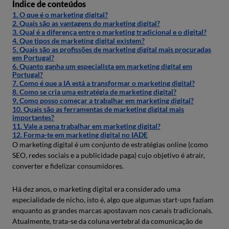
Índice de conteúdos
1. O que é o marketing digital?
2. Quais são as vantagens do marketing digital?
3. Qual é a diferença entre o marketing tradicional e o digital?
4. Que tipos de marketing digital existem?
5. Quais são as profissões de marketing digital mais procuradas
em Portugal?
6. Quanto ganha um especialista em marketing digital em
Portugal?
7. Como é que a IA está a transformar o marketing digital?
8. Como se cria uma estratégia de marketing digital?
9. Como posso começar a trabalhar em marketing digital?
10. Quais são as ferramentas de marketing digital mais
importantes?
11. Vale a pena trabalhar em marketing digital?
12. Forma-te em marketing digital no IADE
O marketing digital é um conjunto de estratégias online (como
SEO, redes sociais e a publicidade paga) cujo objetivo é atrair,
converter e fidelizar consumidores.
Há dez anos, o marketing digital era considerado uma
especialidade de nicho, isto é, algo que algumas start-ups faziam
enquanto as grandes marcas apostavam nos canais tradicionais.
Atualmente, trata-se da coluna vertebral da comunicação de