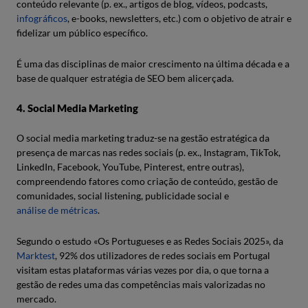
conteúdo relevante (p. ex., artigos de blog, vídeos, podcasts,
infográficos
, e-books, newsletters, etc.) com o objetivo de atrair e
fidelizar um público específico.
É uma das disciplinas de maior crescimento na última década e a
base de qualquer estratégia de SEO bem alicerçada.
4. Social Media Marketing
O social media marketing traduz-se na gestão estratégica da
presença de marcas nas redes sociais (p. ex., Instagram, TikTok,
LinkedIn, Facebook, YouTube, Pinterest, entre outras),
compreendendo fatores como criação de conteúdo, gestão de
comunidades, social listening, publicidade social e
análise de métricas
.
Segundo o estudo «Os Portugueses e as Redes Sociais 2025», da
Marktest
, 92% dos utilizadores de redes sociais em Portugal
visitam estas plataformas várias vezes por dia, o que torna a
gestão de redes uma das competências mais valorizadas no
mercado.