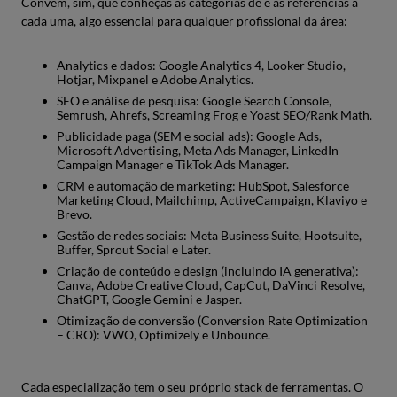
Convém, sim, que conheças as categorias de e as referências a
cada uma, algo essencial para qualquer profissional da área:
Analytics e dados: Google Analytics 4, Looker Studio,
Hotjar, Mixpanel e Adobe Analytics.
SEO e análise de pesquisa: Google Search Console,
Semrush, Ahrefs, Screaming Frog e Yoast SEO/Rank Math.
Publicidade paga (SEM e social ads): Google Ads,
Microsoft Advertising, Meta Ads Manager, LinkedIn
Campaign Manager e TikTok Ads Manager.
CRM e automação de marketing: HubSpot, Salesforce
Marketing Cloud, Mailchimp, ActiveCampaign, Klaviyo e
Brevo.
Gestão de redes sociais: Meta Business Suite, Hootsuite,
Buffer, Sprout Social e Later.
Criação de conteúdo e design (incluindo IA generativa):
Canva, Adobe Creative Cloud, CapCut, DaVinci Resolve,
ChatGPT, Google Gemini e Jasper.
Otimização de conversão (Conversion Rate Optimization
– CRO): VWO, Optimizely e Unbounce.
Cada especialização tem o seu próprio stack de ferramentas. O