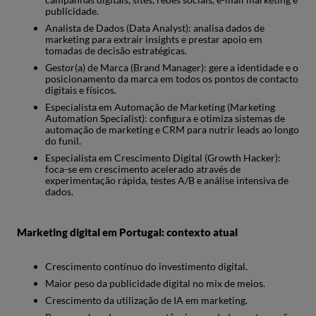
publicidade.
Analista de Dados (Data Analyst): analisa dados de
marketing para extrair insights e prestar apoio em
tomadas de decisão estratégicas.
Gestor(a) de Marca (Brand Manager): gere a identidade e o
posicionamento da marca em todos os pontos de contacto
digitais e físicos.
Especialista em Automação de Marketing (Marketing
Automation Specialist): configura e otimiza sistemas de
automação de marketing e CRM para nutrir leads ao longo
do funil.
Especialista em Crescimento Digital (Growth Hacker):
foca-se em crescimento acelerado através de
experimentação rápida, testes A/B e análise intensiva de
dados.
Marketing digital em Portugal: contexto atual
Crescimento contínuo do investimento digital.
Maior peso da publicidade digital no mix de meios.
Crescimento da utilização de IA em marketing.