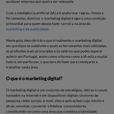
qualquer empresa que queira ser relevante.
Com a inteligência artificial (IA) a transformar regras, ritmos e
ferramentas, dominar o marketing digital é agora uma condição
primordial para quem deseja fazer carreira na área do
marketing e da publicidade
.
Neste guia, descobrirás o que é realmente o marketing digital,
em que tipos se subdivide e quais as ferramentas mais utilizadas,
as profissões mais procuradas e os salários que podes esperar
auferir em Portugal, assim como a forma como a IA está a mudar
tudo e, em particular, o que tens de fazer para começares a
trabalhar nesta área.
O que é o marketing digital?
O marketing digital é um conjunto de estratégias, táticas e canais
baseados na Internet e em dispositivos digitais (motores de
pesquisa, redes sociais, e-mail, sites e aplicações) cujo intuito é
atrair, envolver, converter e fidelizar consumidores,
constituindo-se como uma área que combina criatividade,