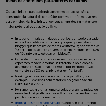
Ideias de conteúdos para obteres backlinks
Os backlinks de qualidade não aparecem por acaso: são a
consequência natural de conteúdos com valor informativo real
para o nicho. Na lista infra, encontras alguns dos formatos com
maior potencial de atração de links:
Estudos originais com dados próprios: conteúdo baseado
em dados inéditos é ouro para qualquer jornalista ou
blogger que necessite de fontes verificáveis; por exemplo:
“O perfil do estudante universitário em Portugal em 2026”
ou “Quanto custa estudar em Lisboa?”.
Guias definitivos: conteúdos exaustivos sobre um tema
específico tendem a tornar-se referência no nicho e a
acumular links ao longo do tempo; por exemplo: “Guia
completo de SEO para iniciantes em Portugal”.
Rankings e listas: são fáceis de citar e partilhar; por
exemplo: “Os cursos com maior empregabilidade em
Portugal em 2026”.
Ferramentas gratuitas: uma calculadora, um template ou
uma checklist práticos atraem links porque resolvem um
problema real de forma imediata.
Infográficos e conteúdo visual
: quando um instrumento