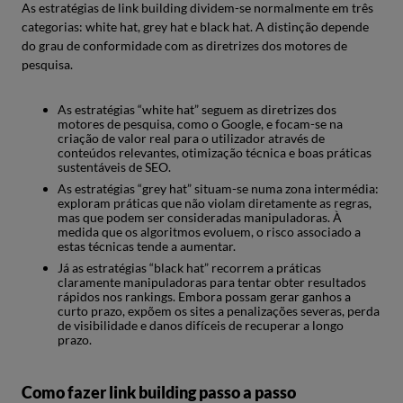
As estratégias de link building dividem-se normalmente em três
categorias: white hat, grey hat e black hat. A distinção depende
do grau de conformidade com as diretrizes dos motores de
pesquisa.
As estratégias “white hat” seguem as diretrizes dos
motores de pesquisa, como o Google, e focam-se na
criação de valor real para o utilizador através de
conteúdos relevantes, otimização técnica e boas práticas
sustentáveis de SEO.
As estratégias “grey hat” situam-se numa zona intermédia:
exploram práticas que não violam diretamente as regras,
mas que podem ser consideradas manipuladoras. À
medida que os algoritmos evoluem, o risco associado a
estas técnicas tende a aumentar.
Já as estratégias “black hat” recorrem a práticas
claramente manipuladoras para tentar obter resultados
rápidos nos rankings. Embora possam gerar ganhos a
curto prazo, expõem os sites a penalizações severas, perda
de visibilidade e danos difíceis de recuperar a longo
prazo.
Como fazer link building passo a passo