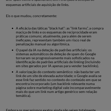
esquemas artificiais de aquisição de links.
Eis o que mudou, concretamente:
A eficácia das táticas “black hat”: as “link farms”, a compra
maciça de links e os esquemas de reciprocidade eram
práticas comuns; atualmente, para além de serem
ineficazes, representam também um risco real de
penalização manual ou algorítmica.
O papel da IA na deteção de padrões artificiais: os
sistemas automáticos de deteção de spam do Google
tornaram-se progressivamente mais sofisticados na
identificação de padrões artificiais de linking (incluindo
em sites gerados por IA apenas para vender backlinks).
A valorização do contexto semântico: não basta ter um
link de um site de elevada autoridade; o Google avalia se
esse link faz sentido no contexto do conteúdo em que se
encontra incorporado (um backlink relevante numa
página sobre marketing digital vale incomparavelmente
mais do que um link num artigo genérico sem relação
temática).
Embora os mecanismos exatos ainda não sejam totalmente