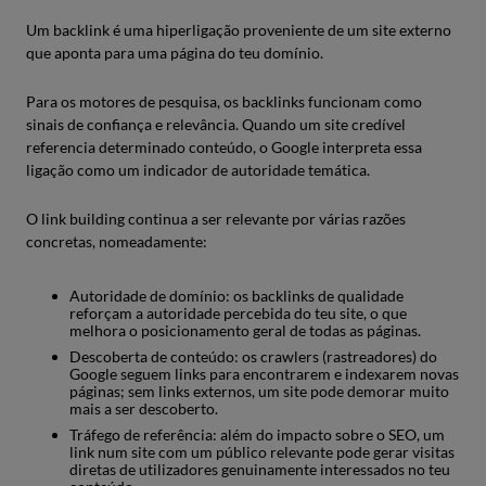
Um backlink é uma hiperligação proveniente de um site externo
que aponta para uma página do teu domínio.
Para os motores de pesquisa, os backlinks funcionam como
sinais de confiança e relevância. Quando um site credível
referencia determinado conteúdo, o Google interpreta essa
ligação como um indicador de autoridade temática.
O link building continua a ser relevante por várias razões
concretas, nomeadamente:
Autoridade de domínio: os backlinks de qualidade
reforçam a autoridade percebida do teu site, o que
melhora o posicionamento geral de todas as páginas.
Descoberta de conteúdo: os crawlers (rastreadores) do
Google seguem links para encontrarem e indexarem novas
páginas; sem links externos, um site pode demorar muito
mais a ser descoberto.
Tráfego de referência: além do impacto sobre o SEO, um
link num site com um público relevante pode gerar visitas
diretas de utilizadores genuinamente interessados no teu