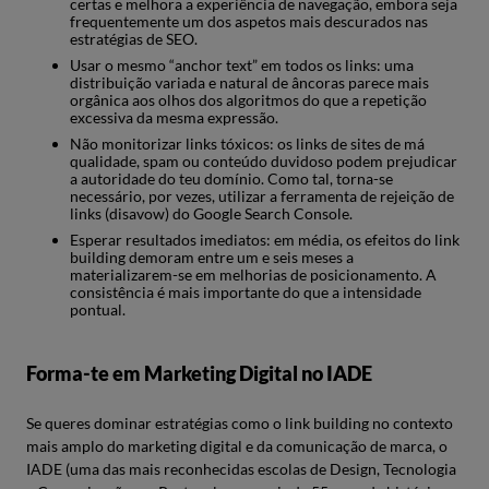
certas e melhora a experiência de navegação, embora seja
frequentemente um dos aspetos mais descurados nas
estratégias de SEO.
Usar o mesmo “anchor text” em todos os links: uma
distribuição variada e natural de âncoras parece mais
orgânica aos olhos dos algoritmos do que a repetição
excessiva da mesma expressão.
Não monitorizar links tóxicos: os links de sites de má
qualidade, spam ou conteúdo duvidoso podem prejudicar
a autoridade do teu domínio. Como tal, torna-se
necessário, por vezes, utilizar a ferramenta de rejeição de
links (disavow) do Google Search Console.
Esperar resultados imediatos: em média, os efeitos do link
building demoram entre um e seis meses a
materializarem-se em melhorias de posicionamento. A
consistência é mais importante do que a intensidade
pontual.
Forma-te em Marketing Digital no IADE
Se queres dominar estratégias como o link building no contexto
mais amplo do marketing digital e da comunicação de marca, o
IADE (uma das mais reconhecidas escolas de Design, Tecnologia