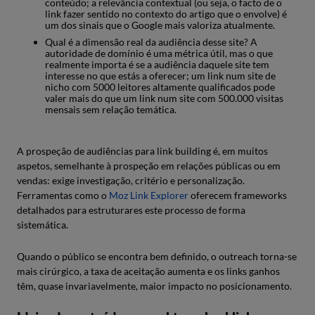
conteúdo; a relevância contextual (ou seja, o facto de o
link fazer sentido no contexto do artigo que o envolve) é
um dos sinais que o Google mais valoriza atualmente.
Qual é a dimensão real da audiência desse site? A
autoridade de domínio é uma métrica útil, mas o que
realmente importa é se a audiência daquele site tem
interesse no que estás a oferecer; um link num site de
nicho com 5000 leitores altamente qualificados pode
valer mais do que um link num site com 500.000 visitas
mensais sem relação temática.
A prospeção de audiências para link building é, em muitos
aspetos, semelhante à prospeção em relações públicas ou em
vendas: exige investigação, critério e personalização.
Ferramentas como o
Moz Link Explorer
oferecem frameworks
detalhados para estruturares este processo de forma
sistemática.
Quando o público se encontra bem definido, o outreach torna-se
mais cirúrgico, a taxa de aceitação aumenta e os links ganhos
têm, quase invariavelmente, maior impacto no posicionamento.