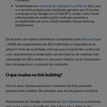
conteúdo.
Visibilidade em
sistemas de inteligência artificial
(IA): com
a crescente presença de resultados gerados por IA (como
a vista geral do Google ou o ChatGPT), surgir como fonte
referenciada em publicações credíveis aumenta a
probabilidade de seres citado também nessas mesmas
plataformas.
De acordo com dados estatísticos compilados pela
Demand Sage
, 93,8% dos especialistas em SEO sublinham a importância de
adquirir links de qualidade, uma vez que os backlinks continuam
a ser amplamente considerados um dos fatores de ranking mais
relevantes em SEO, embora o seu peso relativo varie consoante o
tipo de pesquisa e o contexto do conteúdo.
O que mudou no link building?
Há uns anos, bastava acumular o máximo de links possível:
quantos mais, melhor. No entanto, essa era já passou à história.
Atualizações do Google, incluindo os
Core Updates
e os sistemas
anti-spam como o SpamBrain, têm reforçado a deteção de