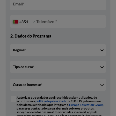
Email
*
Telemóvel
*
+351
2.
Dados do Programa
Autorizas que os dados aqui recolhidos sejam utilizados, de
acordo com a
política de privacidade
da ENSILIS, pela mesma e
pelas demais entidades que integram o
Europa Education Group
,
para seres contactado para saber mais sobre os produtos,
serviços e eventos das suas Universidades, via email, apps de
messaging, telefone ou SMS. Ao clicar e prosseguir, declaras ter