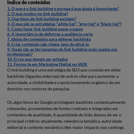
Índice de conteúdos
1. O que é o link building e porque é que ainda é importante?
2. O que mudou no link building?
3. Que tipos de link building existem?
4. O que são as estratégias “white hat”, “grey hat” e “black hat”?
5. Como fazer link building passo a passo
6. A importância de definires a audiência certa
7. Ideias de conteúdos para obteres backlinks
8. Criar conteúdo não chega: tens de ativá-lo
9. Quais são as ferramentas de link building mais usadas por
profissionais?
10. Erros que devem ser evitados
11. Forma-te em Marketing Digital no IADE
O link building é uma estratégia de SEO que consiste em obter
backlinks (ligações externas) de outros sites para aumentar a
autoridade, a visibilidade e o posicionamento orgânico de um
domínio nos motores de pesquisa.
Os algoritmos do Google privilegiam backlinks contextualmente
relevantes, provenientes de fontes credíveis e integrados em
conteúdos de qualidade. A quantidade de links deixou de ser o
principal critério; atualmente, relevância temática, autoridade
editorial e contexto semântico têm maior impacto nos rankings.