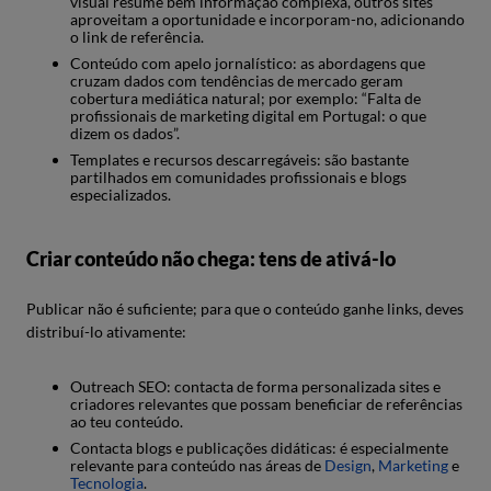
visual resume bem informação complexa, outros sites
aproveitam a oportunidade e incorporam-no, adicionando
o link de referência.
Conteúdo com apelo jornalístico: as abordagens que
cruzam dados com tendências de mercado geram
cobertura mediática natural; por exemplo: “Falta de
profissionais de marketing digital em Portugal: o que
dizem os dados”.
Templates e recursos descarregáveis: são bastante
partilhados em comunidades profissionais e blogs
especializados.
Criar conteúdo não chega: tens de ativá-lo
Publicar não é suficiente; para que o conteúdo ganhe links, deves
distribuí-lo ativamente:
Outreach SEO: contacta de forma personalizada sites e
criadores relevantes que possam beneficiar de referências
ao teu conteúdo.
Contacta blogs e publicações didáticas: é especialmente
relevante para conteúdo nas áreas de
Design
,
Marketing
e
Tecnologia
.