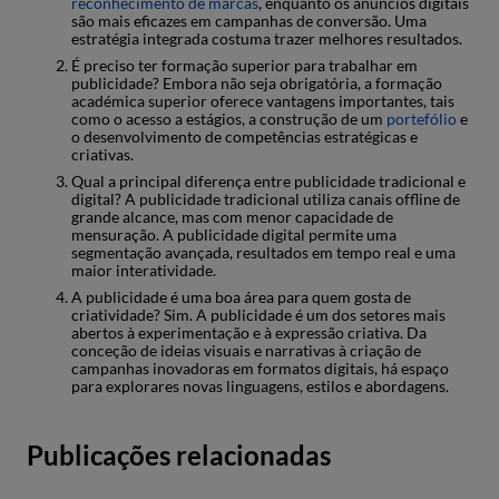
reconhecimento de marcas
, enquanto os anúncios digitais
são mais eficazes em campanhas de conversão. Uma
estratégia integrada costuma trazer melhores resultados.
É preciso ter formação superior para trabalhar em
publicidade? Embora não seja obrigatória, a formação
académica superior oferece vantagens importantes, tais
como o acesso a estágios, a construção de um
portefólio
e
o desenvolvimento de competências estratégicas e
criativas.
Qual a principal diferença entre publicidade tradicional e
digital? A publicidade tradicional utiliza canais offline de
grande alcance, mas com menor capacidade de
mensuração. A publicidade digital permite uma
segmentação avançada, resultados em tempo real e uma
maior interatividade.
A publicidade é uma boa área para quem gosta de
criatividade? Sim. A publicidade é um dos setores mais
abertos à experimentação e à expressão criativa. Da
conceção de ideias visuais e narrativas à criação de
campanhas inovadoras em formatos digitais, há espaço
para explorares novas linguagens, estilos e abordagens.
Publicações relacionadas