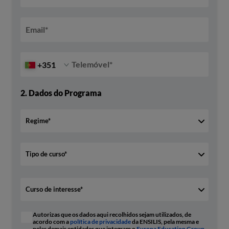
Email
*
Telemóvel
*
+351
2.
Dados do Programa
Autorizas que os dados aqui recolhidos sejam utilizados, de
acordo com a
política de privacidade
da ENSILIS, pela mesma e
pelas demais entidades que integram o
Europa Education Group
,