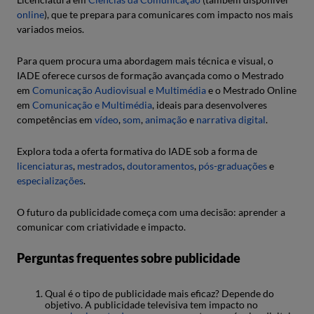
online
), que te prepara para comunicares com impacto nos mais
variados meios.
Para quem procura uma abordagem mais técnica e visual, o
IADE oferece cursos de formação avançada como o Mestrado
em
Comunicação Audiovisual e Multimédia
e o Mestrado Online
em
Comunicação e Multimédia
, ideais para desenvolveres
competências em
vídeo
,
som
,
animação
e
narrativa digital
.
Explora toda a oferta formativa do IADE sob a forma de
licenciaturas
,
mestrados
,
doutoramentos
,
pós-graduações
e
especializações
.
O futuro da publicidade começa com uma decisão: aprender a
comunicar com criatividade e impacto.
Perguntas frequentes sobre publicidade
Qual é o tipo de publicidade mais eficaz? Depende do
objetivo. A publicidade televisiva tem impacto no