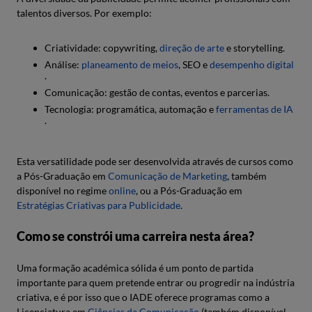
talentos diversos. Por exemplo:
Criatividade: copywriting,
direção de arte
e storytelling.
Análise:
planeamento de meios
, SEO e
desempenho digital
.
Comunicação: gestão de contas, eventos e parcerias.
Tecnologia: programática, automação e
ferramentas de IA
.
Esta versatilidade pode ser desenvolvida através de cursos como
a Pós-Graduação em
Comunicação de Marketing
, também
disponível no regime
online
, ou a Pós-Graduação em
Estratégias Criativas para Publicidade
.
Como se constrói uma carreira nesta área?
Uma formação académica sólida é um ponto de partida
importante para quem pretende entrar ou progredir na indústria
criativa, e é por isso que o IADE oferece programas como a
Licenciatura em
Ciências da Comunicação
(também disponível