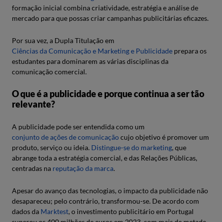
formação inicial combina criatividade, estratégia e análise de
mercado para que possas criar campanhas publicitárias eficazes.
Por sua vez, a Dupla Titulação em
Ciências da Comunicação e Marketing e Publicidade
prepara os
estudantes para dominarem as várias disciplinas da
comunicação comercial.
O que é a publicidade e porque continua a ser tão
relevante?
A publicidade pode ser entendida como um
conjunto de ações de comunicação
cujo objetivo é promover um
produto, serviço ou ideia.
Distingue-se do marketing
, que
abrange toda a estratégia comercial, e das Relações Públicas,
centradas na
reputação da marca
.
Apesar do avanço das tecnologias, o impacto da publicidade não
desapareceu; pelo contrário, transformou-se. De acordo com
dados da
Marktest
, o investimento publicitário em Portugal
superou os 400 milhões de euros em 2023, com mais de metade