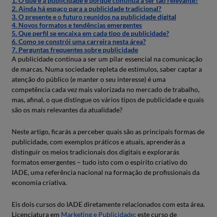
1. O que é a publicidade e porque continua a ser tão relevante?
2. Ainda há espaço para a publicidade tradicional?
3. O presente e o futuro reunidos na publicidade digital
4. Novos formatos e tendências emergentes
5. Que perfil se encaixa em cada tipo de publicidade?
6. Como se constrói uma carreira nesta área?
7. Perguntas frequentes sobre publicidade
A publicidade continua a ser um pilar essencial na comunicação
de marcas. Numa sociedade repleta de estímulos, saber captar a
atenção do público (e manter o seu interesse) é uma
competência cada vez mais valorizada no mercado de trabalho,
mas, afinal, o que distingue os vários tipos de publicidade e quais
são os mais relevantes da atualidade?
Neste artigo, ficarás a perceber quais são as principais formas de
publicidade, com exemplos práticos e atuais, aprenderás a
distinguir os meios tradicionais dos digitais e explorarás
formatos emergentes – tudo isto com o espírito criativo do
IADE, uma referência nacional na formação de profissionais da
economia criativa.
Eis dois cursos do IADE diretamente relacionados com esta área.
Licenciatura em
Marketing e Publicidade
: este curso de