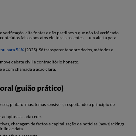
rificação, cita fontes e não partilhes o que não foi verificado.
conteúdos falsos nos atos eleitorais recentes — um alerta para
xou para 54%
(2025). Sê transparente sobre dados, métodos e
omove debate civil e contraditório honesto.
te e com chamada à ação clara.
oral (guião prático)
sses, plataformas, temas sensíveis, respeitando o princípio de
e adapta-a a cada rede.
tivas, checagem de factos e capitalização de notícias (newsjacking)
r link e data.
cuta ativa e resposta.