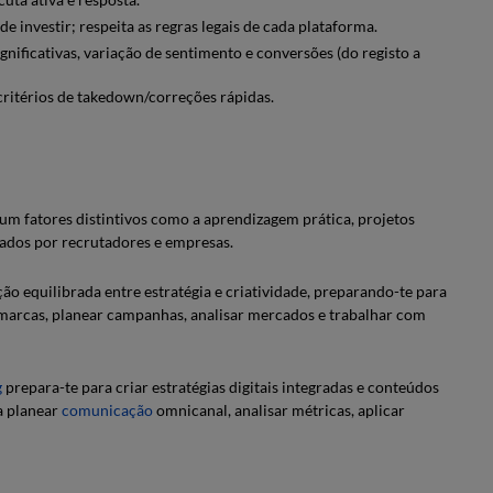
de investir; respeita as regras legais de cada plataforma.
gnificativas, variação de sentimento e conversões (do registo a
critérios de takedown/correções rápidas.
 fatores distintivos como a aprendizagem prática, projetos
zados por recrutadores e empresas.
o equilibrada entre estratégia e criatividade, preparando-te para
r marcas, planear campanhas, analisar mercados e trabalhar com
g
prepara-te para criar estratégias digitais integradas e conteúdos
a planear
comunicação
omnicanal, analisar métricas, aplicar