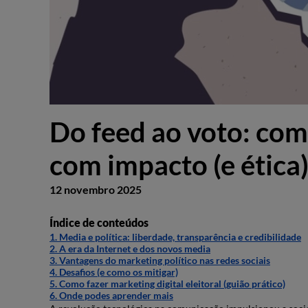
Do feed ao voto: com
com impacto (e ética
12 novembro 2025
Índice de conteúdos
1. Media e política: liberdade, transparência e credibilidade
2. A era da Internet e dos novos media
3. Vantagens do marketing político nas redes sociais
4. Desafios (e como os mitigar)
5. Como fazer marketing digital eleitoral (guião prático)
6. Onde podes aprender mais