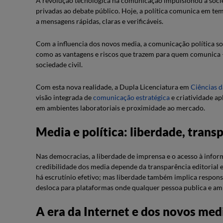
A revolução tecnológica na comunicação impulsionou a soci
privadas ao debate público. Hoje, a política comunica em tem
a mensagens rápidas, claras e verificáveis.
Com a influencia dos novos media, a comunicação política sof
como as vantagens e riscos que trazem para quem comunica —
sociedade civil.
Com esta nova realidade, a Dupla Licenciatura em
Ciências 
visão integrada de
comunicação estratégica
e criatividade ap
em ambientes laboratoriais e proximidade ao mercado.
Media e política: liberdade, trans
Nas democracias, a liberdade de imprensa e o acesso à infor
credibilidade dos media depende da transparência editorial e
há escrutínio efetivo; mas liberdade também implica respon
desloca para plataformas onde qualquer pessoa publica e am
A era da Internet e dos novos med