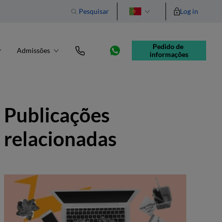
Pesquisar
Log in
English
Pedido de 
Admissões
informações
Publicações
relacionadas