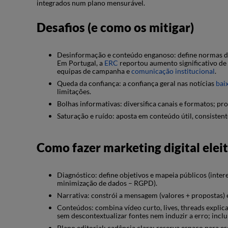
integrados num plano mensurável.
Desafios (e como os mitigar)
Desinformação e conteúdo enganoso: define normas de ve
Em Portugal, a
ERC
reportou aumento significativo de 
equipas de campanha e
comunicação institucional
.
Queda da confiança: a confiança geral nas notícias
bai
limitações.
Bolhas informativas: diversifica canais e formatos; pr
Saturação e ruído: aposta em conteúdo útil, consisten
Como fazer marketing digital eleit
Diagnóstico: define objetivos e mapeia públicos (intere
minimização de dados – RGPD).
Narrativa: constrói a mensagem (valores + propostas) 
Conteúdos: combina vídeo curto, lives, threads explica
sem descontextualizar fontes nem induzir a erro; inclui
Plano editorial: cadência clara; reserva espaço para es