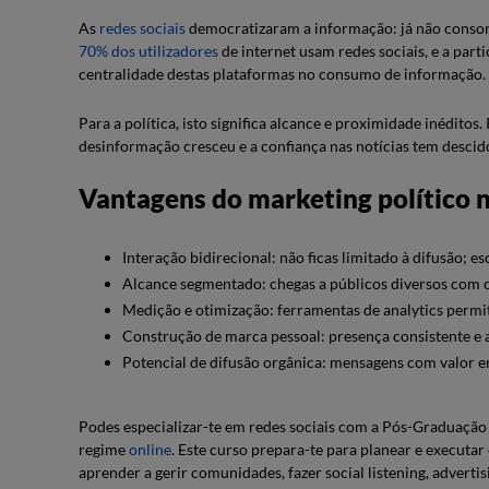
As
redes sociais
democratizaram a informação: já não consom
70% dos utilizadores
de internet usam redes sociais, e a part
centralidade destas plataformas no consumo de informação.
Para a política, isto significa alcance e proximidade inéditos.
desinformação cresceu e a confiança nas notícias tem descido,
Vantagens do marketing político n
Interação bidirecional: não ficas limitado à difusão; 
Alcance segmentado: chegas a públicos diversos com c
Medição e otimização: ferramentas de analytics permi
Construção de marca pessoal: presença consistente e 
Potencial de difusão orgânica: mensagens com valor e
Podes especializar-te em redes sociais com a Pós-Graduaçã
regime
online
. Este curso prepara-te para planear e executar
aprender a gerir comunidades, fazer social listening, advertis