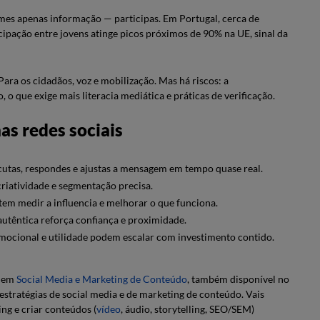
es apenas informação — participas. Em Portugal, cerca de
icipação entre jovens atinge picos próximos de 90% na UE, sinal da
 Para os cidadãos, voz e mobilização. Mas há riscos: a
 o que exige mais literacia mediática e práticas de verificação.
as redes sociais
escutas, respondes e ajustas a mensagem em tempo quase real.
riatividade e segmentação precisa.
tem medir a influencia e melhorar o que funciona.
autêntica reforça confiança e proximidade.
mocional e utilidade podem escalar com investimento contido.
o em
Social Media e Marketing de Conteúdo
, também disponível no
 estratégias de social media e de marketing de conteúdo. Vais
ing e criar conteúdos (
vídeo
, áudio, storytelling, SEO/SEM)