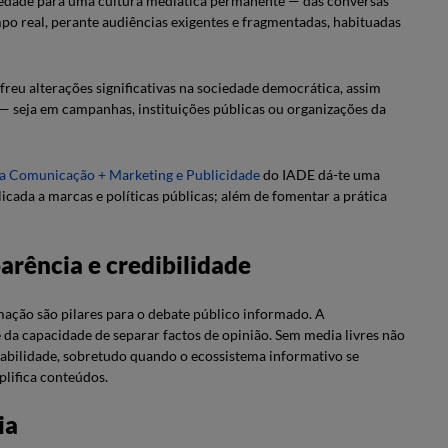
edade para uma cultura mediática permanente — das conversas
po real, perante audiências exigentes e fragmentadas, habituadas
reu alterações significativas na sociedade democrática, assim
 seja em campanhas, instituições públicas ou organizações da
da Comunicação + Marketing e Publicidade
do IADE dá-te uma
licada a marcas e políticas públicas; além de fomentar a prática
parência e credibilidade
mação são pilares para o debate público informado. A
 da capacidade de separar factos de opinião. Sem media livres não
sabilidade, sobretudo quando o ecossistema informativo se
plifica conteúdos.
ia