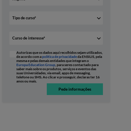
Autorizas que os dados aqui recolhidos sejam utilizados,
de acordo com a
política de privacidade
da ENSILIS, pela
mesma e pelas demais entidades que integram o
Europa Education Group
, para seres contactado para
saber mais sobre os produtos, serviços e eventos das
suas Universidades, via email, apps de messaging,
telefone ou SMS. Ao clicar e prosseguir, declaras ter 16
anos ou mais.
Pede informações