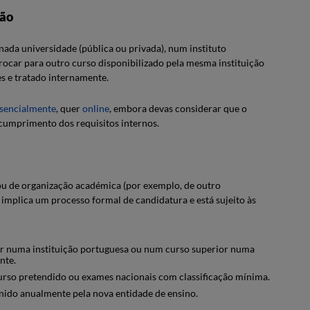
ção
ada universidade (pública ou privada), num instituto
rocar para outro curso disponibilizado pela mesma instituição
es e tratado internamente.
sencialmente
, quer
online
, embora devas considerar que o
 cumprimento dos requisitos internos.
/ou de organização académica (por exemplo, de outro
 implica um processo formal de candidatura e está sujeito às
or numa instituição portuguesa ou num curso superior numa
ente.
 curso pretendido ou exames nacionais com classificação mínima.
inido anualmente pela nova entidade de ensino.