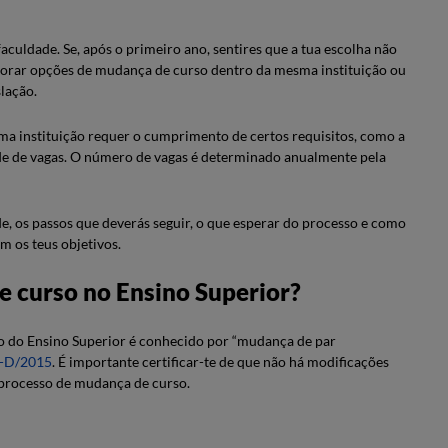
culdade. Se, após o primeiro ano, sentires que a tua escolha não
xplorar opções de mudança de curso dentro da mesma instituição ou
slação.
ma instituição requer o cumprimento de certos requisitos, como a
de de vagas. O número de vagas é determinado anualmente pela
e, os passos que deverás seguir, o que esperar do processo e como
 os teus objetivos.
 curso no Ensino Superior?
to do Ensino Superior é conhecido por “mudança de par
1-D/2015
. É importante certificar-te de que não há modificações
 processo de mudança de curso.