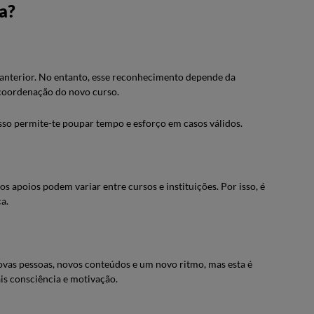
a?
o anterior. No entanto, esse reconhecimento depende da
a coordenação do novo curso.
sso permite-te poupar tempo e esforço em casos válidos.
s apoios podem variar entre cursos e instituições. Por isso, é
a.
ovas pessoas, novos conteúdos e um novo ritmo, mas esta é
s consciência e motivação.