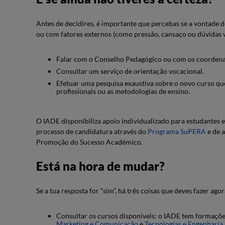
Antes de decidires, é importante que percebas se a vontade 
ou com fatores externos (como pressão, cansaço ou dúvidas v
Falar com o Conselho Pedagógico ou com os coordena
Consultar um serviço de orientação vocacional.
Efetuar uma pesquisa exaustiva sobre o novo curso qu
profissionais ou as metodologias de ensino.
O IADE disponibiliza apoio individualizado para estudantes 
processo de candidatura através do
Programa SuPERA
e de a
Promoção do Sucesso Académico.
Está na hora de mudar?
Se a tua resposta for “sim”, há três coisas que deves fazer ago
Consultar os cursos disponíveis: o IADE tem formaç
Marketing e Comunicação
e
Tecnologias e Engenharia