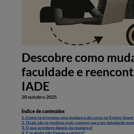
Descobre como mudar
faculdade e reencont
IADE
20 outubro 2025
Índice de conteúdos
1. Como se processa uma mudança de curso no Ensino Super
2. Quais são os motivos mais comuns para um estudante quere
3. O que acontece depois da mudança?
4. E se ainda não tiveres a certeza?