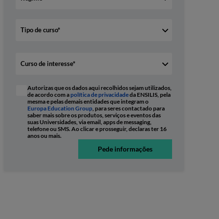
Autorizas que os dados aqui recolhidos sejam utilizados,
de acordo com a
política de privacidade
da ENSILIS, pela
mesma e pelas demais entidades que integram o
Europa Education Group
, para seres contactado para
saber mais sobre os produtos, serviços e eventos das
suas Universidades, via email, apps de messaging,
telefone ou SMS. Ao clicar e prosseguir, declaras ter 16
anos ou mais.
Pede informações