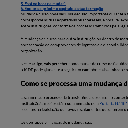
5. Está na hora de mudar?
6. Explora o próximo capítulo da tua formação
Mudar de curso pode ser uma decisão importante durante a fa
corresponde às tuas expetativas ou interesses, é possível e
entre instituições, conforme os processos definidos pela legi
A mudança de curso para outra instituição ou dentro da mes
apresentação de comprovantes de ingresso e a disponibilida
organização.
Neste artigo, vais perceber como mudar de curso na faculdad
o IADE pode ajudar-te a seguir um caminho mais alinhado com
Como se processa uma mudança de
Legalmente, o processo de transferência de curso no contex
instituição/curso” e está regulamentado pela
Portaria N.º 18
recentes na legislação ou novos regulamentos que alterem o
Os dois tipos principais de mudança são: