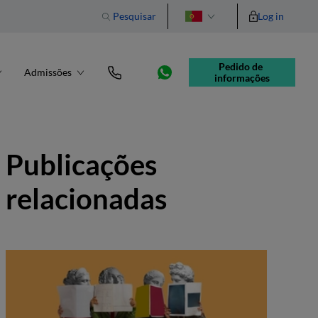
Pesquisar
Log in
English
Pedido de 
Admissões
informações
Publicações
relacionadas