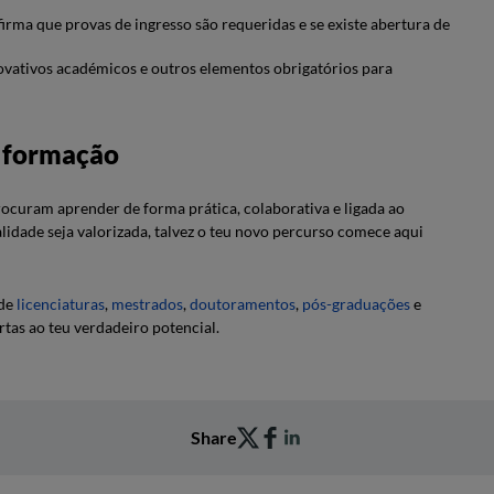
firma que provas de ingresso são requeridas e se existe abertura de
vativos académicos e outros elementos obrigatórios para
a formação
rocuram aprender de forma prática, colaborativa e ligada ao
alidade seja valorizada, talvez o teu novo percurso comece aqui
 de
licenciaturas
,
mestrados
,
doutoramentos
,
pós-graduações
e
ortas ao teu verdadeiro potencial.
Share