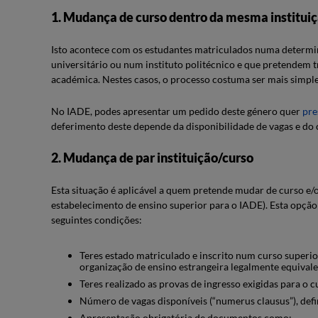
1. Mudança de curso dentro da mesma institui
Isto acontece com os estudantes matriculados numa determin
universitário ou num instituto politécnico e que pretendem t
académica. Nestes casos, o processo costuma ser mais simpl
No IADE, podes apresentar um pedido deste género quer
pre
deferimento deste depende da disponibilidade de vagas e do
2. Mudança de par instituição/curso
Esta situação é aplicável a quem pretende mudar de curso e
estabelecimento de ensino superior para o IADE). Esta opção
seguintes condições:
Teres estado matriculado e inscrito num curso superi
organização de ensino estrangeira legalmente equival
Teres realizado as provas de ingresso exigidas para o
Número de vagas disponíveis (“numerus clausus”), def
Apresentação obrigatória de documentos como: