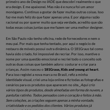
primeiro ano de Design no IADE que descobri realmente o que
era design. E me apaixonei. Mas não é e nunca foi um amor
monógamo. Continuo a gostar de fazer muitas outras coisas. Isso
faz-me mais feliz do que fazer apenas uma. E por alguma razão
racional ou por querer muito que seja verdade, acredito que são
todas essas coisas juntas que me fazem ser uma melhor designer.
Em São Paulo não tenho oficina, rede de fornecedores e nem o
meu pai. Por mais que tenha tentado, por aqui o negócio de
restauro de móveis possui outra dinâmica. O 181Graus tal como
havia sido criado, foi impossível de recriar. Por isso, mantive o
nome por uma questão emocional e recriei todo o conceito sob
outras duas coisas que também adoro: costurar e criar para
crianças. Assim nasceu o
181Graus, Kids and young at heart
.
Para isso registei a nova marca no Brasil, refiz a minha
identidade visual, criei uma loja online e fiz todas as fotografias e
cenários para os produtos que aparecem no site._
Aqui crio
vários tipos de produtos, desde almofadas em forma de nuvem, a
pantufas ratinho. Todos pensados com o coração e feitos à mão.
Sem coleções, as criações seguem apenas a minha vontade,
criatividade e os pedidos dos clientes. Vários produtos já