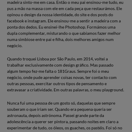
madeira sinto-me em casa. Então o meu pai ensinou-me tudo, eu
pus a mão na massa com ele em cada peça que restaurámos. Ele
opinou o design da nossa identidade, do site e dos posts do
facebook e instagram. Ele ensinou-me a sentir a madeira com a
ponta dos dedos. Eu ensinei-lhe Photoshop. Formámos uma
dupla complementar, misturando o que sabíamos fazer melhor
numa simbiose entre pai e filha, dois melhores amigos num
negócio.
Quando troquei Lisboa por São Paulo, em 2014, voltei a
trabalhar exclusivamente com design gráfico. Mas passado
algum tempo fez-me falta o 181Graus. Sempre foi o meu
negócio, onde pude aprender coisas novas, ter contacto com
outras pessoas, exercitar outros tipos de pensamento e
extravasar a criatividade. Em outras palavras, o meu playground.
Nunca fui uma pessoa de um gosto só, daquelas que sempre
souberam o que iriam ser. Quando era pequena queria ser
astronauta, depois astrónoma. Passei grande parte da
adolescência a querer ser pintora, passando noites em claro a
experimentar de tudo, os óleos, os guaches, os pastéis. Foi só no