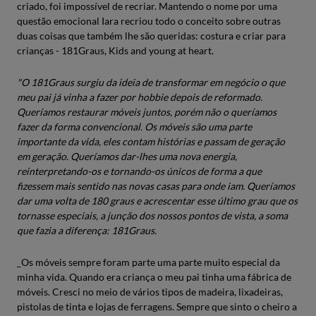
criado, foi impossível de recriar. Mantendo o nome por uma
questão emocional Iara recriou todo o conceito sobre outras
duas coisas que também lhe são queridas: costura e criar para
crianças - 181Graus, Kids and young at heart.
"O 181Graus surgiu da ideia de transformar em negócio o que
meu pai já vinha a fazer por hobbie depois de reformado.
Queríamos restaurar móveis juntos, porém não o queríamos
fazer da forma convencional. Os móveis são uma parte
importante da vida, eles contam histórias e passam de geração
em geração. Queríamos dar-lhes uma nova energia,
reinterpretando-os e tornando-os únicos de forma a que
fizessem mais sentido nas novas casas para onde iam. Queríamos
dar uma volta de 180 graus e acrescentar esse último grau que os
tornasse especiais, a junção dos nossos pontos de vista, a soma
que fazia a diferença: 181Graus.
_Os móveis sempre foram parte uma parte muito especial da
minha vida. Quando era criança o meu pai tinha uma fábrica de
móveis. Cresci no meio de vários tipos de madeira, lixadeiras,
pistolas de tinta e lojas de ferragens. Sempre que sinto o cheiro a