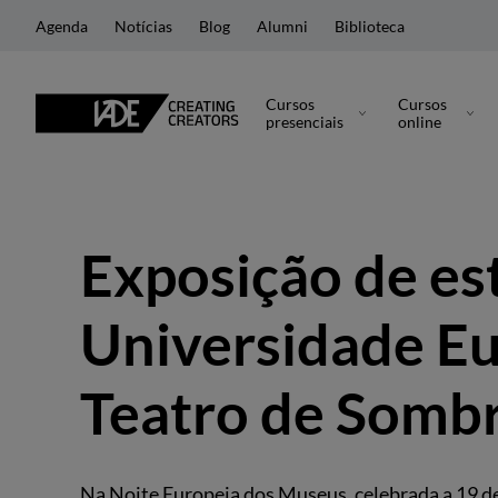
Agenda
Notícias
Blog
Alumni
Biblioteca
Cursos
Cursos
presenciais
online
Exposição de es
Universidade E
Teatro de Somb
Na Noite Europeia dos Museus, celebrada a 19 d