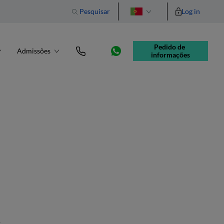
Pesquisar
Log in
English
Pedido de 
Admissões
informações
-