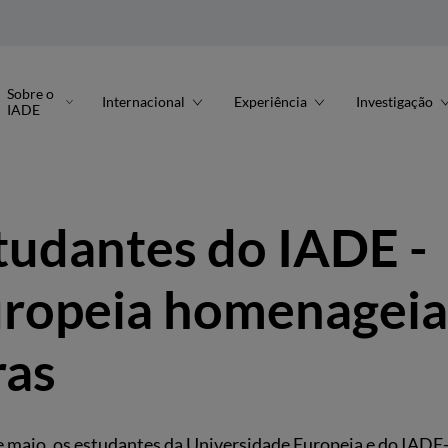
Sobre o
Internacional
Experiência
Investigação
IADE
tudantes do IADE -
uropeia homenageia
ras
e maio, os estudantes da Universidade Europeia e do IADE