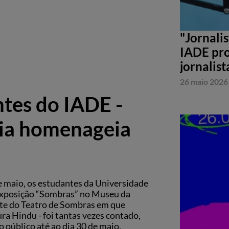
"Jornali
IADE pro
jornalist
26 maio 2026
tes do IADE -
ia homenageia
e maio, os estudantes da Universidade
 exposição “Sombras” no Museu da
te do Teatro de Sombras em que
ra Hindu - foi tantas vezes contado,
 público até ao dia 30 de maio.