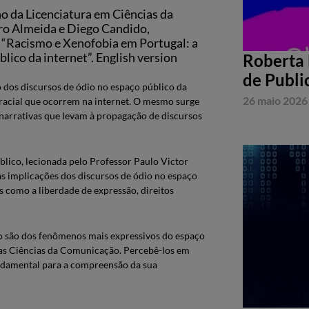
no da Licenciatura em Ciências da
ro Almeida e Diego Candido,
o “Racismo e Xenofobia em Portugal: a
lico da internet”. English version
Roberta 
de Publi
 dos discursos de ódio no espaço público da
26 maio 2026
o racial que ocorrem na internet. O mesmo surge
 narrativas que levam à propagação de discursos
lico, lecionada pelo Professor Paulo Victor
as implicações dos discursos de ódio no espaço
as como a liberdade de expressão, direitos
io são dos fenômenos mais expressivos do espaço
 as Ciências da Comunicação. Percebê-los em
fundamental para a compreensão da sua