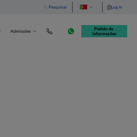
Pesquisar
Log in
English
Pedido de 
Admissões
informações