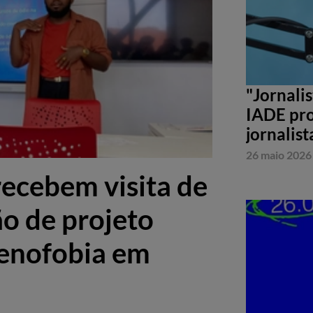
"Jornali
IADE pro
jornalist
26 maio 2026
ecebem visita de
ão de projeto
Xenofobia em