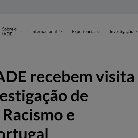
Sobre o
Internacional
Experiência
Investigação
IADE
ADE recebem visita
vestigação de
o Racismo e
ortugal