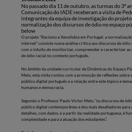
No passado dia 11 de outubro, as turmas do 3º a
Comunicação do IADE receberam a visita de Ped
integrantes da equipa de investigação do projet
normalização dos discursos de ódio no espaço púb
below
O projeto “Racismo e Xenofobia em Portugal: a normalização
internet” consiste numa análise crítica aos discursos de ódi
com o intuito de monitorizar, compreender e caracterizar as
de ódio racial no contexto português.
No âmbito da unidade curricular de Dinâmicas do Espaço Púb
Melo, esta visita contou com a promoção de reflexões sobre 
público digital português e a relação entre este tópico e tem
humanos e democracia.
Segundo o Professor Paulo Victor Melo, “os discursos de ód
público digital contemporâneo e dos mais desafiadores para
detalhes, com dados, e a partir da realidade portuguesa, é 
complexidade e para a atuação dos estudantes”.