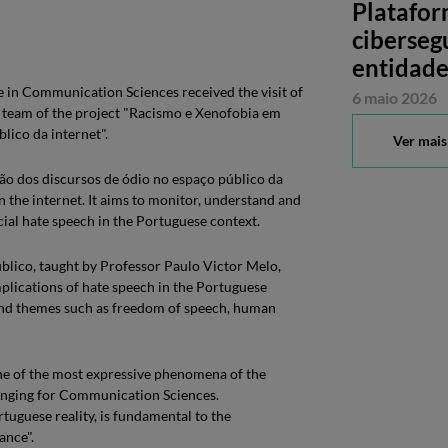
Platafor
ciberseg
entidade
e in Communication Sciences received the visit of
6 maio 2026
team of the project "Racismo e Xenofobia em
lico da internet".
Ver mais
ão dos discursos de ódio no espaço público da
 on the internet. It aims to monitor, understand and
cial hate speech in the Portuguese context.
úblico, taught by Professor Paulo Victor Melo,
mplications of hate speech in the Portuguese
c and themes such as freedom of speech, human
ne of the most expressive phenomena of the
lenging for Communication Sciences.
tuguese reality, is fundamental to the
ance".