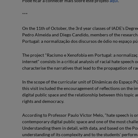
Pode ficar a conhecer mais sobre este projeto
aqui
.
***
On the 11th of October, the 3rd year classes of IADE's Degre
Pedro Almeida and Diego Candido, members of the research 
Portugal: a normalização dos discursos de ódio no espaço púb
The project "Racismo e Xenofobia em Portugal: a normalizaç
internet" consists in a critical analysis of racial hate speech
characterise the narratives that lead to the propagation of ra
In the scope of the curricular unit of Dinâmicas do Espaço P
this visit included the encouragement of reflections on the i
digital public space and the relationship between this topi
rights and democracy.
According to Professor Paulo Victor Melo, "hate speech is o
contemporary digital public space and one of the most chal
Understanding them in detail, with data, and based on the Por
understanding of its complexity and to the students' perform