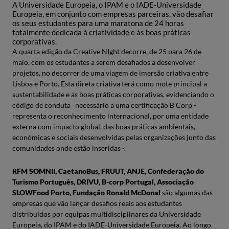
A Universidade Europeia, o IPAM e o IADE-Universidade
Europeia, em conjunto com empresas parceiras, vão desafiar
os seus estudantes para uma maratona de 24 horas
totalmente dedicada à criatividade e às boas práticas
corporativas.
A quarta edição da Creative NIght decorre, de 25 para 26 de
maio, com os estudantes a serem desafiados a desenvolver
projetos, no decorrer de uma viagem de imersão criativa entre
Lisboa e Porto. Esta direta criativa terá como mote principal a
sustentabilidade e as boas práticas corporativas, evidenciando o
código de conduta necessário a uma certificação B Corp -
representa o reconhecimento internacional, por uma entidade
externa com impacto global, das boas práticas ambientais,
económicas e sociais desenvolvidas pelas organizações junto das
comunidades onde estão inseridas -.
RFM SOMNII, CaetanoBus, FRUUT, ANJE, Confederação do
Turismo Português, DRIVU, B-corp Portugal, Associação
SLOWFood Porto, Fundação Ronald McDonal
são algumas das
empresas que vão lançar desafios reais aos estudantes
distribuídos por equipas multidisciplinares da Universidade
Europeia, do IPAM e do IADE-Universidade Europeia. Ao longo