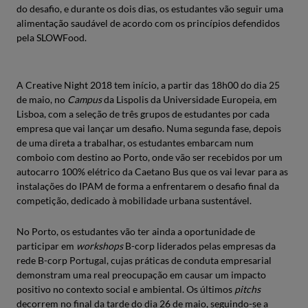
do desafio, e durante os dois dias, os estudantes vão seguir uma
alimentação saudável de acordo com os princípios defendidos
pela SLOWFood.
A Creative Night 2018 tem início, a partir das 18h00 do dia 25
de maio, no
Campus
da Lispolis da Universidade Europeia, em
Lisboa, com a seleção de três grupos de estudantes por cada
empresa que vai lançar um desafio. Numa segunda fase, depois
de uma direta a trabalhar, os estudantes embarcam num
comboio com destino ao Porto, onde vão ser recebidos por um
autocarro 100% elétrico da Caetano Bus que os vai levar para as
instalações do IPAM de forma a enfrentarem o desafio final da
competição, dedicado à mobilidade urbana sustentável.
No Porto, os estudantes vão ter ainda a oportunidade de
participar em
workshops
B-corp liderados pelas empresas da
rede B-corp Portugal, cujas práticas de conduta empresarial
demonstram uma real preocupação em causar um impacto
positivo no contexto social e ambiental. Os últimos
pitchs
decorrem no final da tarde do dia 26 de maio, seguindo-se a