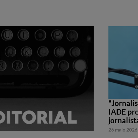
"Jornali
IADE pro
jornalist
26 maio 2026