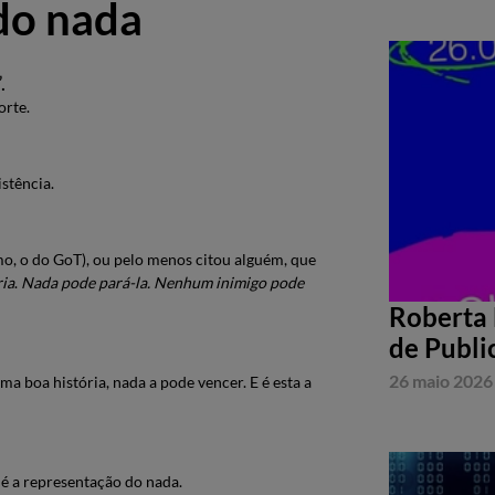
 do nada
.
orte.
istência.
mo, o do GoT), ou pelo menos citou alguém, que
ia
.
Nada pode pará-la. Nenhum inimigo pode
Roberta 
de Publi
26 maio 2026
uma boa história, nada a pode vencer. E é esta a
 é a representação do nada.