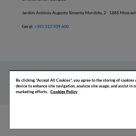
Jardim António Augusto Simenta Mordido, 2 - 1885 Moscavi
Geral:
+351 213 939 600
By clicking “Accept All Cookies”, you agree to the storing of cookies
Política de privacidade
Política de cookies
Confi
device to enhance site navigation, analyze site usage, and assist in o
marketing efforts.
Cookies Policy
© 2026 IADE. Todos os direitos reservados.