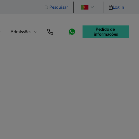
Pesquisar
Log in
English
Pedido de 
Admissões
informações