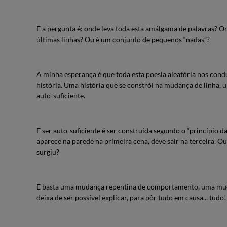
E a pergunta é: onde leva toda esta amálgama de palavras? On
últimas linhas? Ou é um conjunto de pequenos “nadas”?
A minha esperança é que toda esta poesia aleatória nos cond
história. Uma história que se constrói na mudança de linha, 
auto-suficiente.
E ser auto-suficiente é ser construída segundo o “princípio
aparece na parede na primeira cena, deve sair na terceira. Ou 
surgiu?
E basta uma mudança repentina de comportamento, uma muda
deixa de ser possível explicar, para pôr tudo em causa... tudo!