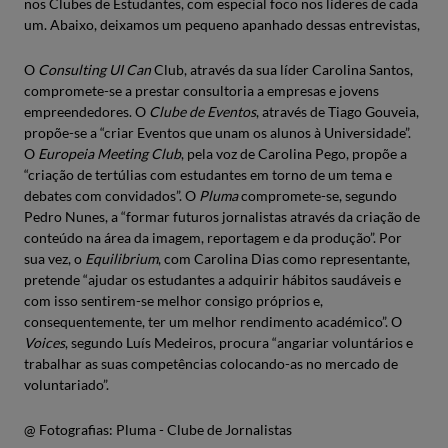
nos Clubes de Estudantes, com especial foco nos líderes de cada
um. Abaixo, deixamos um pequeno apanhado dessas entrevistas,
O
Consulting UI Can
Club, através da sua líder Carolina Santos,
compromete-se a prestar consultoria a empresas e jovens
empreendedores. O
Clube de Eventos
, através de Tiago Gouveia,
propõe-se a “criar Eventos que unam os alunos à Universidade”.
O
Europeia Meeting Club
, pela voz de Carolina Pego, propõe a
“criação de tertúlias com estudantes em torno de um tema e
debates com convidados”. O
Pluma
compromete-se, segundo
Pedro Nunes, a “formar futuros jornalistas através da criação de
conteúdo na área da imagem, reportagem e da produção”. Por
sua vez, o
Equilibrium
, com Carolina Dias como representante,
pretende “ajudar os estudantes a adquirir hábitos saudáveis e
com isso sentirem-se melhor consigo próprios e,
consequentemente, ter um melhor rendimento académico”. O
Voices
, segundo Luís Medeiros, procura “angariar voluntários e
trabalhar as suas competências colocando-as no mercado de
voluntariado”.
@ Fotografias: Pluma - Clube de Jornalistas