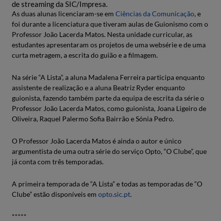
de streaming da SIC/Impresa.
As duas alunas licenciaram-se em
Ciências da Comunicação
, e
foi durante a licenciatura que tiveram aulas de Guionismo com o
Professor João Lacerda Matos. Nesta unidade curricular, as
estudantes apresentaram os projetos de uma websérie e de uma
curta metragem, a escrita do guião e a filmagem.
Na série “A Lista”, a aluna Madalena Ferreira participa enquanto
assistente de realização e a aluna Beatriz Ryder enquanto
guionista, fazendo também parte da equipa de escrita da série o
Professor João Lacerda Matos, como guionista, Joana Ligeiro de
Oliveira, Raquel Palermo Sofia Bairrão e Sónia Pedro.
O Professor João Lacerda Matos é ainda o autor e único
argumentista de uma outra série do serviço Opto, “O Clube”, que
já conta com três temporadas.
A primeira temporada de “A Lista” e todas as temporadas de “O
Clube” estão disponíveis em
opto.sic.pt
.
*****