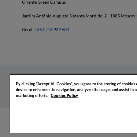
Oriente Green Campus.
Jardim António Augusto Simenta Mordido, 2 - 1885 Moscavi
Geral:
+351 213 939 600
By clicking “Accept All Cookies”, you agree to the storing of cookies
Política de privacidade
Política de cookies
Confi
device to enhance site navigation, analyze site usage, and assist in o
marketing efforts.
Cookies Policy
© 2026 IADE. Todos os direitos reservados.