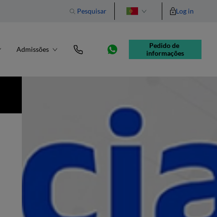
Pesquisar
Log in
English
Pedido de 
Admissões
informações
QUANDO
25 março 2025
ONDE
Auditório - Campus da Quinta do Bom
Nome + Online
HORA