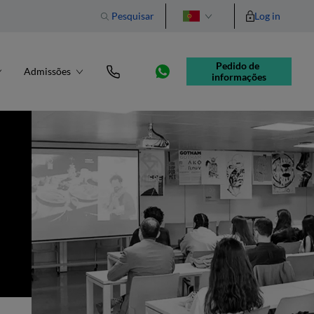
Pesquisar
Log in
English
Pedido de 
Admissões
informações