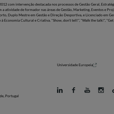
2012 com intervenção destacada nos processos de Gestão Geral, Estratég
 a atividade de formador nas áreas de Gestão, Marketing, Eventos e Pr
orto, Duplo Mestre em Gestão e Direção Desportiva, e Licenciado em G
conomia Cultural e Criativa. "Show, don't tell!", "Walk the talk!", "Get 
Universidade Europeia
de, Portugal