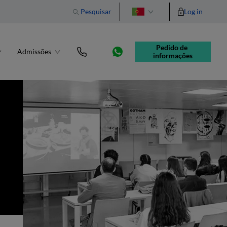
Pesquisar
Log in
English
Pedido de 
Admissões
informações