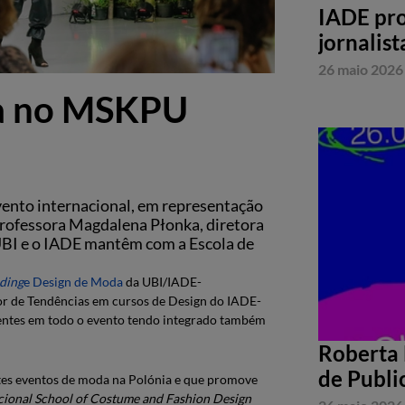
IADE pro
jornalist
26 maio 2026
a no MSKPU
ento internacional, em representação
rofessora Magdalena Płonka, diretora
 UBI e o IADE mantêm com a Escola de
ding
e Design de Moda
da UBI/IADE-
or de Tendências em cursos de Design do IADE-
entes em todo o evento tendo integrado também
Roberta 
de Publi
tes eventos de moda na Polónia e que promove
cional School of Costume and Fashion Design