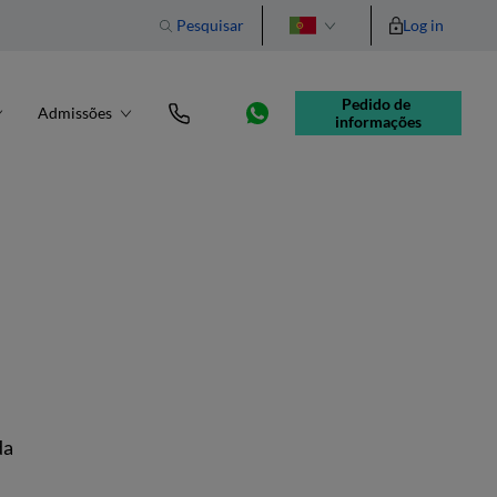
Pesquisar
Log in
English
Pedido de 
Admissões
informações
da