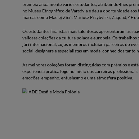
premeia anualmente vários estudantes, atribuindo-lhes prémio
no Museu Etnográfico de Varsóvia e deu a oportunidade aos 
marcas como Maciej Zień, Mariusz Przybylski, Zaquad, 4F ou
Os estudantes finalistas mais talentosos apresentaram as su
valiosas coleções da cultura polaca e europeia. Os trabalhos
júri internacional, cujos membros incluíam parceiros do ev
social, designers e especialistas em moda, conhecidos tanto
As melhores coleções foram distinguidas com prémios e est
experiência prática logo no início das carreiras profission
emoções, empenho, entusiasmo e uma atmosfera positiva.