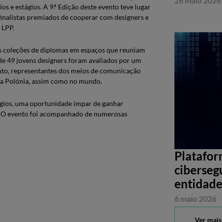
26 maio 2026
s e estágios. A 9.ª Edição deste evento teve lugar
finalistas premiados de cooperar com designers e
 LPP.
as coleções de diplomas em espaços que reuniam
 de 49 jovens designers foram avaliados por um
ento, representantes dos meios de comunicação
 na Polónia, assim como no mundo.
ágios, uma oportunidade ímpar de ganhar
ais. O evento foi acompanhado de numerosas
Platafor
ciberseg
entidade
6 maio 2026
Ver mais