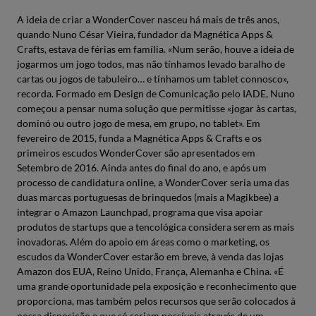
A ideia de criar a WonderCover nasceu há mais de três anos,
quando Nuno César Vieira, fundador da Magnética Apps &
Crafts, estava de férias em família. «Num serão, houve a ideia de
jogarmos um jogo todos, mas não tínhamos levado baralho de
cartas ou jogos de tabuleiro… e tínhamos um tablet connosco»,
recorda. Formado em Design de Comunicação pelo IADE, Nuno
começou a pensar numa solução que permitisse «jogar às cartas,
dominó ou outro jogo de mesa, em grupo, no tablet». Em
fevereiro de 2015, funda a Magnética Apps & Crafts e os
primeiros escudos WonderCover são apresentados em
Setembro de 2016. Ainda antes do final do ano, e após um
processo de candidatura online, a WonderCover seria uma das
duas marcas portuguesas de brinquedos (mais a Magikbee) a
integrar o Amazon Launchpad, programa que visa apoiar
produtos de startups que a tencológica considera serem as mais
inovadoras. Além do apoio em áreas como o marketing, os
escudos da WonderCover estarão em breve, à venda das lojas
Amazon dos EUA, Reino Unido, França, Alemanha e China. «É
uma grande oportunidade pela exposição e reconhecimento que
proporciona, mas também pelos recursos que serão colocados à
nossa disposição e que só seriam possíveis através de um