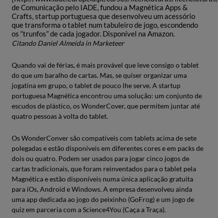
de Comunicação pelo IADE, fundou a Magnética Apps &
Crafts, startup portuguesa que desenvolveu um acessório
que transforma o tablet num tabuleiro de jogo, escondendo
os “trunfos” de cada jogador. Disponível na Amazon.
Citando Daniel Almeida in Marketeer
Quando vai de férias, é mais provável que leve consigo o tablet
do que um baralho de cartas. Mas, se quiser organizar uma
jogatina em grupo, o tablet de pouco lhe serve. A startup
portuguesa Magnética encontrou uma solução: um conjunto de
escudos de plástico, os WonderCover, que permitem juntar até
quatro pessoas à volta do tablet.
Os WonderConver são compatíveis com tablets acima de sete
polegadas e estão disponíveis em diferentes cores e em packs de
dois ou quatro. Podem ser usados para jogar cinco jogos de
cartas tradicionais, que foram reinventados para o tablet pela
Magnética e estão disponíveis numa única aplicação gratuita
para iOs, Android e Windows. A empresa desenvolveu ainda
uma app dedicada ao jogo do peixinho (GoFrog) e um jogo de
quiz em parceria com a Science4You (Caça a Traça).