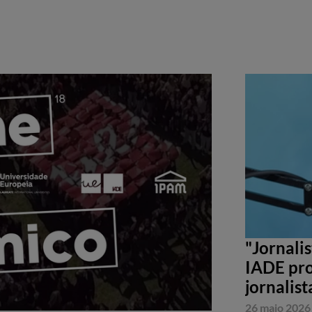
"Jornali
IADE pro
jornalist
26 maio 2026