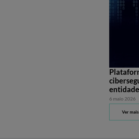
Platafor
ciberseg
entidade
6 maio 2026
Ver mais