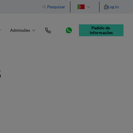
Pesquisar
Log in
English
Pedido de 
Admissões
informações
8