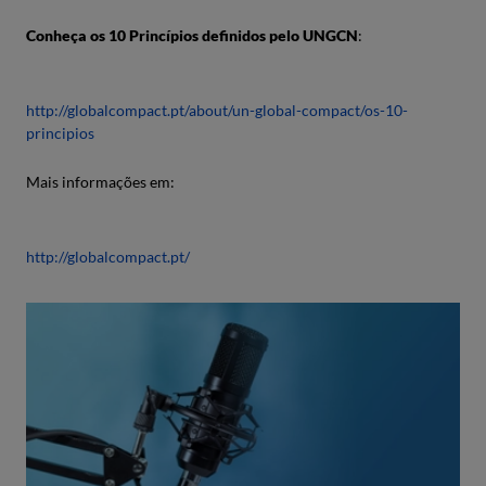
Conheça os 10 Princípios definidos pelo UNGCN
:
http://globalcompact.pt/about/un-global-compact/os-10-
principios
Mais informações em:
http://globalcompact.pt/