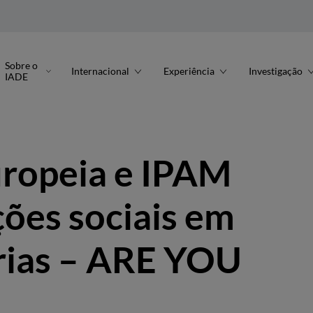
Sobre o
Internacional
Experiência
Investigação
IADE
uropeia e IPAM
ções sociais em
rias – ARE YOU