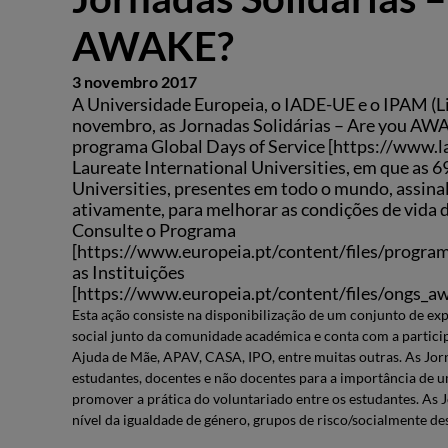
AWAKE?
3 novembro 2017
A Universidade Europeia, o IADE-UE e o IPAM (Li
novembro, as Jornadas Solidárias – Are you AWA
programa Global Days of Service [https://www.la
Laureate International Universities, em que as 6
Universities, presentes em todo o mundo, assina
ativamente, para melhorar as condições de vida
Consulte o Programa
[https://www.europeia.pt/content/files/program
as Instituições
[https://www.europeia.pt/content/files/ongs_aw
Esta ação consiste na disponibilização de um conjunto de ex
social junto da comunidade académica e conta com a partici
Ajuda de Mãe, APAV, CASA, IPO, entre muitas outras. As Jorn
estudantes, docentes e não docentes para a importância de um
promover a prática do voluntariado entre os estudantes. As 
nível da igualdade de género, grupos de risco/socialmente de