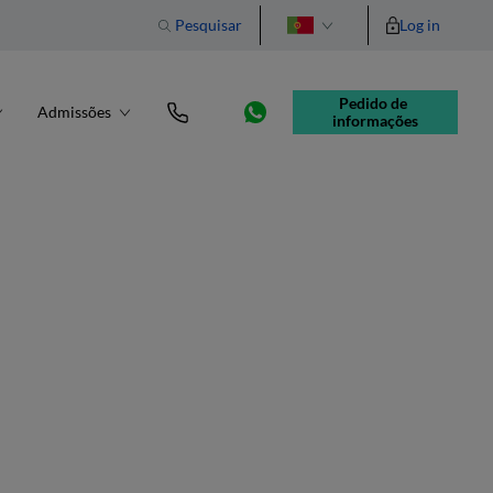
Pesquisar
Log in
English
Pedido de 
Admissões
informações