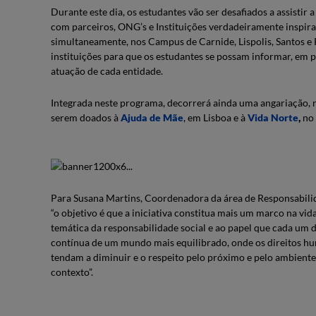
Durante este dia, os estudantes vão ser desafiados a assistir 
com parceiros, ONG’s e Instituições verdadeiramente inspirad
simultaneamente, nos Campus de Carnide, Lispolis, Santos e
instituições para que os estudantes se possam informar, em 
atuação de cada entidade.
Integrada neste programa, decorrerá ainda uma angariação, 
serem doados à
Ajuda de Mãe
, em Lisboa e à
Vida Norte
,
no 
Para Susana Martins, Coordenadora da área de Responsabilid
“o objetivo é que a iniciativa constitua mais um marco na vida
temática da responsabilidade social e ao papel que cada um
contínua de um mundo mais equilibrado, onde os direitos hu
tendam a diminuir e o respeito pelo próximo e pelo ambiente
contexto”.