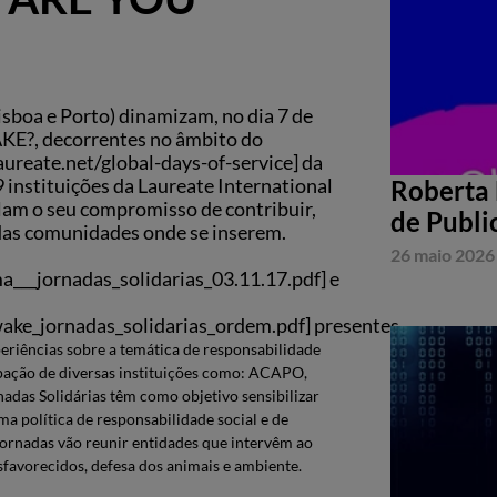
sboa e Porto) dinamizam, no dia 7 de
KE?, decorrentes no âmbito do
ureate.net/global-days-of-service] da
9 instituições da Laureate International
Roberta 
lam o seu compromisso de contribuir,
de Publi
 das comunidades onde se inserem.
26 maio 2026
a___jornadas_solidarias_03.11.17.pdf] e
ake_jornadas_solidarias_ordem.pdf] presentes.
periências sobre a temática de responsabilidade
pação de diversas instituições como: ACAPO,
adas Solidárias têm como objetivo sensibilizar
a política de responsabilidade social e de
Jornadas vão reunir entidades que intervêm ao
sfavorecidos, defesa dos animais e ambiente.