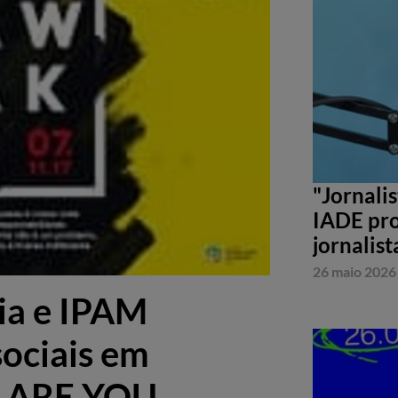
"Jornali
IADE pro
jornalist
26 maio 2026
ia e IPAM
sociais em
 – ARE YOU