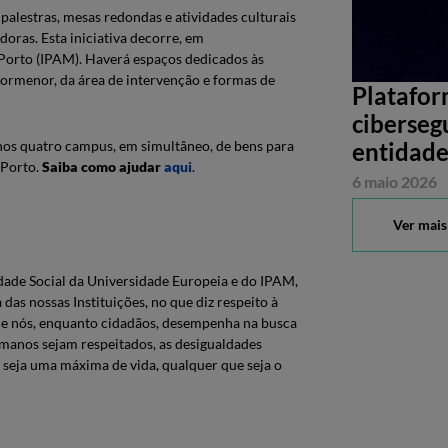
a palestras, mesas redondas e atividades culturais
oras. Esta iniciativa decorre, em
 Porto (IPAM). Haverá espaços dedicados às
pormenor, da área de intervenção e formas de
Platafor
ciberseg
entidade
nos quatro campus, em simultâneo, de bens para
Porto.
Saiba como ajudar
aqui
.
6 maio 2026
Ver mais
ade Social da Universidade Europeia e do IPAM,
 das nossas Instituições, no que diz respeito à
 de nós, enquanto cidadãos, desempenha na busca
manos sejam respeitados, as desigualdades
 seja uma máxima de vida, qualquer que seja o