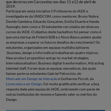
que decorreu em Carcavelos nos dias 11 e12 de abril de
2019.
Participaram nesta iniciativa 5 Professores do IADE e
investigadores da UNIDCOM, como mentores: Bruno Nobre,
Davide Gambera, Eduardo Gonçalves, Emília Duarte e Hande
Ayanoglu, bem como e 10 estudantes recrutados em diversos
cursos do IADE. O objetivo deste hackathon foi pensar como é
que uma startup de Fintech B2B e o Novo Banco podem ajudar
as empresas a superar os futuros desafios de crescimento? Os
estudantes, organizados em equipas multidisciplinares
(business, design e informática) trabalharam quatro tópicos:
New product proposition and go-to-market strategies;
Internationalization; Business digital transformation; Attracting
talented staff. Foram duas as equipas vencedoras, das quais
faziam parte os estudantes Gabriel Patrocínio, do
Mestrado em Design de Interação
e Guilherme Piccoli, da
Licenciatura em Design
. Foi muito gratificante verificar a boa
resposta dada pela equipa do IADE, ombreando com pares de
outras instituições de renome e fazendo valer os méritos do
Design.