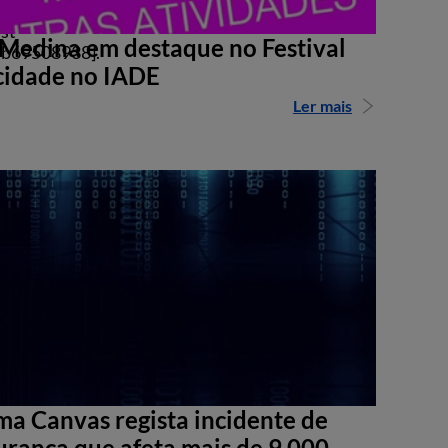
st-
Medina em destaque no Festival
b69508938].
cidade no IADE
Ler mais
ma Canvas regista incidente de
urança que afeta mais de 9.000