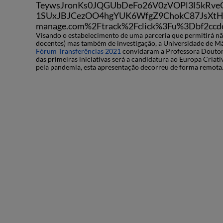
TeywsJronKs0JQGUbDeFo26V0zVOPl3l5kRve
1SUxJBJCezOO4hgYUK6WfgZ9ChokC87JsXtH_B
manage.com%2Ftrack%2Fclick%3Fu%3Dbf2cc
Visando o estabelecimento de uma parceria que permitirá nã
docentes) mas também de investigação, a Universidade de Má
Fórum Transferências 2021
convidaram a Professora Doutora
das primeiras iniciativas será a candidatura ao Europa Criati
pela pandemia, esta apresentação decorreu de forma remota