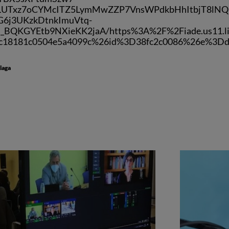
LSLUTxz7oCYMcITZ5LymMwZZP7VnsWPdkbHhItbjT8lN
G6j3UKzkDtnkImuVtq-
QKGYEtb9NXieKK2jaA/https%3A%2F%2Fiade.us11.li
dc18181c0504e5a4099c%26id%3D38fc2c0086%26e%3Dd
laga