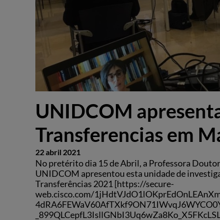
UNIDCOM apresenta
Transferencias em M
22 abril 2021
No pretérito dia 15 de Abril, a Professora Dout
UNIDCOM apresentou esta unidade de investig
Transferências 2021 [https://secure-
web.cisco.com/1jHdtVJdO1lOKprEdOnLEAnX
4dRA6FEWaV60AfTXkf9ON71IWvqJ6WYCO0Y
_899QLCepfL3IsllGNbI3Uq6wZa8Ko_X5FKc