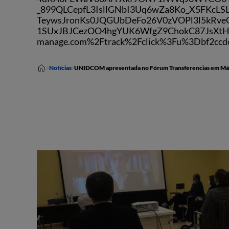
_899QLCepfL3IsllGNbI3Uq6wZa8Ko_X5FKc
TeywsJronKs0JQGUbDeFo26V0zVOPl3l5kRve
1SUxJBJCezOO4hgYUK6WfgZ9ChokC87JsXtH_B
manage.com%2Ftrack%2Fclick%3Fu%3Dbf2cc
Notícias
UNIDCOM apresentada no Fórum Transferencias em Má