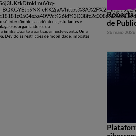
G6j3UKzkDtnkImuVtq-
QKGYEtb9NXieKK2jaA/https%3A%2F%2Fiade.us11.li
Roberta 
dc18181c0504e5a4099c%26id%3D38fc2c0086%26e%3Dd
de Publi
o só intercâmbios académicos (estudantes e
laga e os organizadores do
 Emília Duarte a participar neste evento. Uma
26 maio 2026
va. Devido às restrições de mobilidade, impostas
.
Platafor
ciberseg