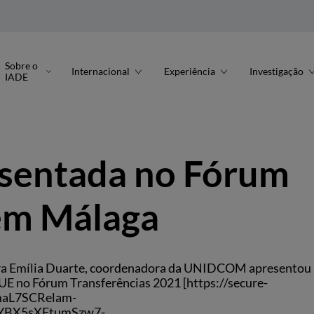
Sobre o
Internacional
Experiência
Investigação
IADE
entada no Fórum
 em Málaga
utora Emília Duarte, coordenadora da UNIDCOM apresentou
UE no Fórum Transferências 2021 [https://secure-
maL7SCRelam-
BX5sXFtumSzw7-