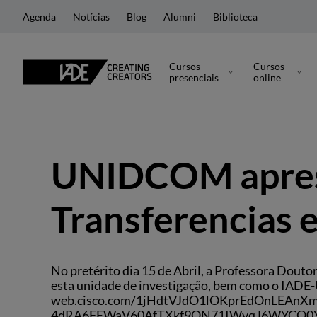
Agenda
Notícias
Blog
Alumni
Biblioteca
Cursos
Cursos
presenciais
online
UNIDCOM apres
Transferencias
No pretérito dia 15 de Abril, a Professora Do
esta unidade de investigação, bem como o IADE-
web.cisco.com/1jHdtVJdO1lOKprEdOnLEAnX
4dRA6FEWaV60AfTXkf9ON71IWvqJ6WYCO0Y