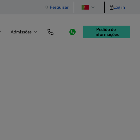
Pesquisar
Log in
English
Pedido de 
Admissões
informações