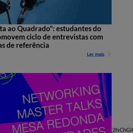
sta ao Quadrado": estudantes do
movem ciclo de entrevistas com
as de referência
Ler mais
Q8_cHpddpMJENV6QBwhLyH48SkaGSrpZV5Bk_2fsChGi