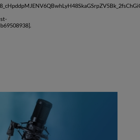
Q8_cHpddpMJENV6QBwhLyH48SkaGSrpZV5Bk_2fsChGi
st-
b69508938].