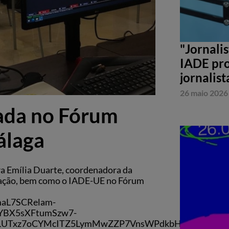
"Jornali
IADE pro
jornalist
26 maio 2026
da no Fórum
álaga
ora Emília Duarte, coordenadora da
ação, bem como o IADE-UE no Fórum
maL7SCRelam-
BX5sXFtumSzw7-
LSLUTxz7oCYMcITZ5LymMwZZP7VnsWPdkbHhItbjT8lN