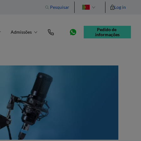
Pesquisar
Log in
English
Pedido de 
Admissões
informações