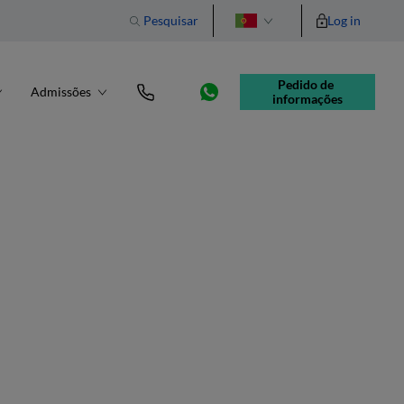
Pesquisar
Log in
English
Pedido de 
Admissões
informações