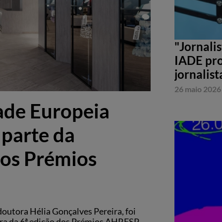
"Jornali
IADE pro
jornalist
26 maio 2026
ade Europeia
 parte da
os Prémios
outora Hélia Gonçalves Pereira, foi
a da 6ª edição dos Prémios AHRESP.