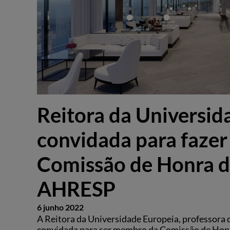
Reitora da Universid
convidada para fazer
Comissão de Honra d
AHRESP
6 junho 2022
A Reitora da Universidade Europeia, professora d
convidada para ser membro da Comissão de Honr