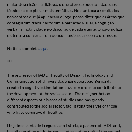
maior descrição, há diálogo, o que oferece oportunidade aos
técnicos de explorar mais temáticas. No que toca a resultados
nos centros que já aplicaram o jogo, posso dizer que as áreas que
conseguiram trabalhar foram a perceção visual, a cognição
verbal, a motricidade e o discurso de cada utente. O jogo agiliza
o utente a conversar um pouco mais”, esclareceu o professor.
Notícia completa
aqui
.
***
The professor of IADE - Faculty of Design, Technology and
Communication of Universidade Europeia João Bernarda
created a cognitive stimulation puzzle in order to contribute to
the development of the social sector. The designer bet on
different aspects of his area of studies and has greatly
contributed to the social sector, facilitating the lives of those
who have cognitive difficulties.
He joined Junta de Freguesia da Estrela, a partner of IADE and,
in collaboration with the social intervention unit of the council,