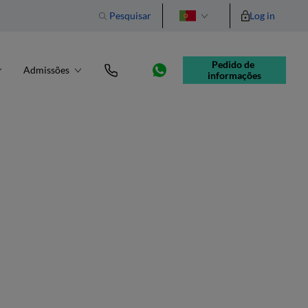
Pesquisar
Log in
English
Pedido de 
Admissões
informações