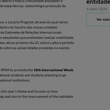
entidade
 aberto a toda a comunidade estudantil e
de experiências,
networking
e promoção da
6 maio 2026
Ver mais
ma: o
Lecture Program,
através do qual vários
dentro do horário das nossas unidades
 de Gabinetes de Relações Internacionais
 os estudantes que pretendam realizar mobilidade
r até ao próximo dia 25, esta é a altura perfeita
do sobre as universidades presentes no evento.
d IPAM to promote the
16th International Week
,
national students and students planning to go
tional institutions.
is this year's theme and focuses on how
ings and also to the improvement of the habitable