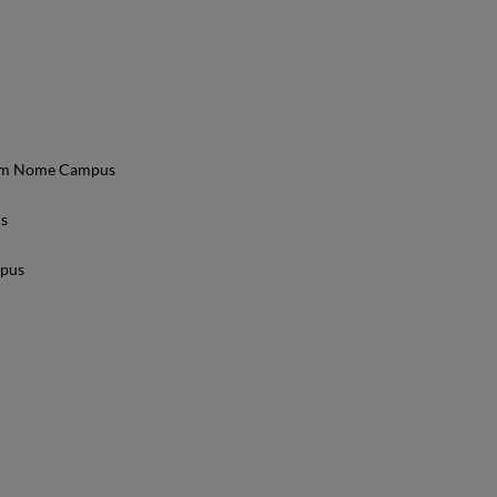
 Bom Nome Campus
us
mpus