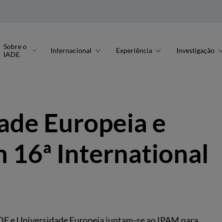
Sobre o
Internacional
Experiência
Investigação
IADE
ade Europeia e
16ª International
ADE e Universidade Europeia juntam-se ao IPAM para