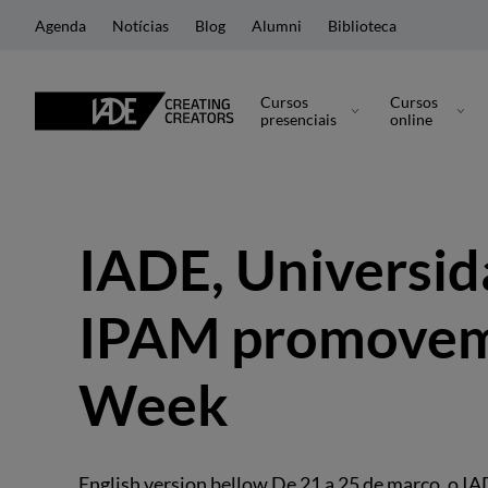
Agenda
Notícias
Blog
Alumni
Biblioteca
Cursos
Cursos
presenciais
online
IADE, Universid
IPAM promovem 
Week
English version bellow De 21 a 25 de março, o I