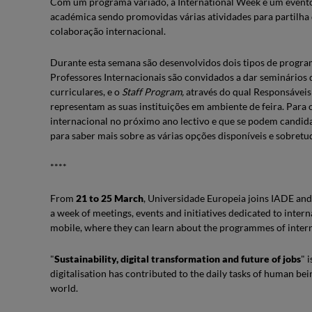
Com um programa variado, a International Week é um evento
académica sendo promovidas várias atividades para partilha 
colaboração internacional.
Durante esta semana são desenvolvidos dois tipos de progra
Professores Internacionais são convidados a dar seminários 
curriculares, e o
Staff Program,
através do qual Responsáveis
representam as suas instituições em ambiente de feira. Para
internacional no próximo ano lectivo e que se podem candidata
para saber mais sobre as várias opções disponíveis e sobretu
****
From
21 to 25 March
, Universidade Europeia joins IADE an
a week of meetings, events and initiatives dedicated to inter
mobile, where they can learn about the programmes of interna
"
Sustainability, digital transformation and future of jobs
" 
digitalisation has contributed to the daily tasks of human be
world.