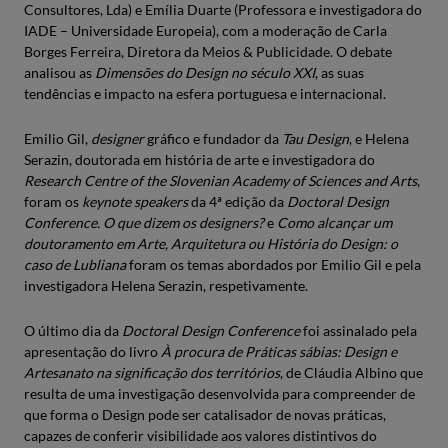
Consultores, Lda) e Emília Duarte (Professora e investigadora do
IADE – Universidade Europeia), com a moderação de Carla
Borges Ferreira, Diretora da Meios & Publicidade. O debate
analisou as
Dimensões do Design no século XXI
, as suas
tendências e impacto na esfera portuguesa e internacional.
Emilio Gil,
designer
gráfico e fundador da
Tau Design
, e Helena
Serazin, doutorada em história de arte e investigadora do
Research Centre of the Slovenian Academy of Sciences and Arts
,
foram os
keynote speakers
da 4ª edição da
Doctoral Design
Conference.
O que dizem os designers?
e
Como alcançar um
doutoramento em Arte, Arquitetura ou História do Design: o
caso de Lubliana
foram os temas abordados por Emilio Gil e pela
investigadora Helena Serazin, respetivamente.
O último dia da
Doctoral Design Conference
foi assinalado pela
apresentação do livro
À procura de Práticas sábias: Design e
Artesanato na significação dos territórios
, de Cláudia Albino que
resulta de uma investigação desenvolvida para compreender de
que forma o Design pode ser catalisador de novas práticas,
capazes de conferir visibilidade aos valores distintivos do