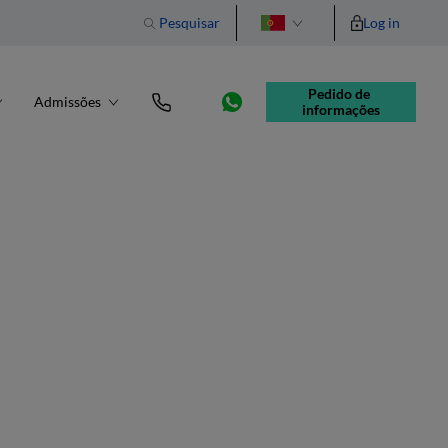
Pesquisar
Log in
English
Pedido de 
Admissões
informações