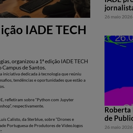
jornalist
26 maio 2026
dição IADE TECH
logias, organizou a 1ª edição IADE TECH
o Campus de Santos.
iniciativa dedicada à tecnologia que reúniu
esafios, tendências e oportunidades que estão a
os.
DE, refletiram sobre “Python com Jupyter
shop”, respectivamente.
Roberta 
de Publi
uís Calisto, da Sterblue, sobre “Drones e
iedade Portuguesa de Produtores de VideoJogos
26 maio 2026
”.