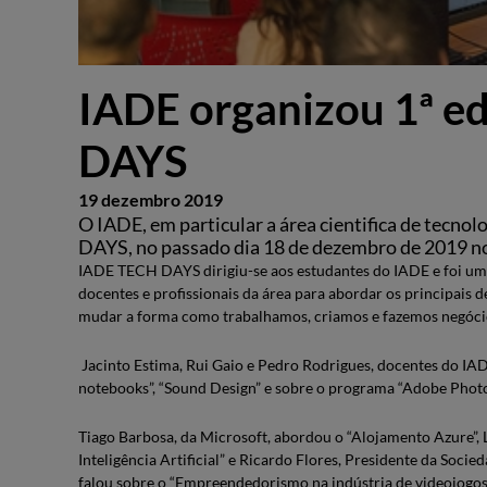
IADE organizou 1ª e
DAYS
19 dezembro 2019
O IADE, em particular a área cientifica de tecno
DAYS, no passado dia 18 de dezembro de 2019 n
IADE TECH DAYS dirigiu-se aos estudantes do IADE e foi uma 
docentes e profissionais da área para abordar os principais d
mudar a forma como trabalhamos, criamos e fazemos negóci
Jacinto Estima, Rui Gaio e Pedro Rodrigues, docentes do IA
notebooks”, “Sound Design” e sobre o programa “Adobe Photo
Tiago Barbosa, da Microsoft, abordou o “Alojamento Azure”, L
Inteligência Artificial” e Ricardo Flores, Presidente da Soc
falou sobre o “Empreendedorismo na indústria de videojogos