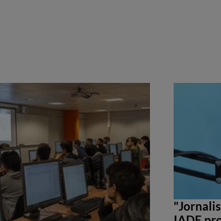
"Jornali
IADE pro