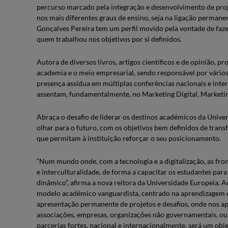
percurso marcado pela integração e desenvolvimento de proj
nos mais diferentes graus de ensino, seja na ligação permane
Gonçalves Pereira tem um perfil movido pela vontade de faze
quem trabalhou nos objetivos por si definidos.
Autora de diversos livros, artigos científicos e de opinião, p
academia e o meio empresarial, sendo responsável por vário
presença assídua em múltiplas conferências nacionais e inter
assentam, fundamentalmente, no Marketing Digital, Marketing
Abraça o desafio de liderar os destinos académicos da Unive
olhar para o futuro, com os objetivos bem definidos de transf
que permitam à instituição reforçar o seu posicionamento.
“Num mundo onde, com a tecnologia e a digitalização, as fro
e interculturalidade, de forma a capacitar os estudantes par
dinâmico”, afirma a nova reitora da Universidade Europeia. 
modelo académico vanguardista, centrado na aprendizagem e
apresentação permanente de projetos e desafios, onde nos ap
associações, empresas, organizações não governamentais, out
parcerias fortes, nacional e internacionalmente, será um obj