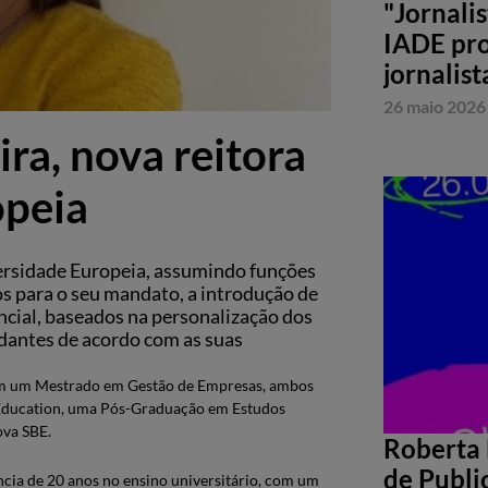
"Jornali
IADE pro
jornalist
26 maio 2026
ra, nova reitora
opeia
versidade Europeia, assumindo funções
os para o seu mandato, a introdução de
ncial, baseados na personalização dos
dantes de acordo com as suas
om um Mestrado em Gestão de Empresas, ambos
 Education, uma Pós-Graduação em Estudos
ova SBE.
Roberta 
de Publi
cia de 20 anos no ensino universitário, com um