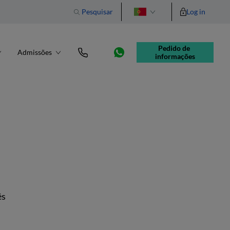
Pesquisar
Log in
English
Pedido de 
Admissões
informações
ês