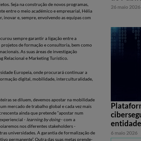
etos. Seja na construção de novos programas,
26 maio 2026
nte entre o meio académico e empresarial, Hélia
r, inovar e, sempre, envolvendo as equipas com
rocurou sempre garantir a ligação entre a
s projetos de formação e consultoria, bem como
nacionais. As suas áreas de investigação
 Relacional e Marketing Turístico.
rsidade Europeia, onde procurará continuar a
ormação digital, mobilidade, interculturalidade,
nteiras se diluem, devemos apostar na mobilidade
Platafor
a um mercado de trabalho global e cada vez mais
ciberseg
Acrescenta ainda que pretende “apostar num
xperiencial -
learning by doing
- com a
entidade
oiaremos nos diferentes stakeholders -
6 maio 2026
ras universidades. A garantia de formalização de
etivo permanente”. Outra das suas metas prende-