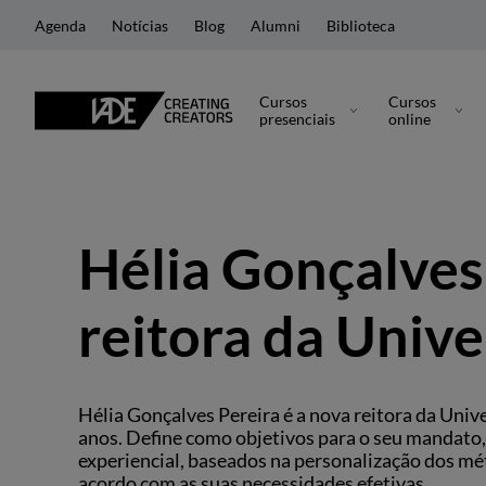
Agenda
Notícias
Blog
Alumni
Biblioteca
Cursos
Cursos
presenciais
online
Hélia Gonçalves
reitora da Univ
Hélia Gonçalves Pereira é a nova reitora da Uni
anos. Define como objetivos para o seu mandato,
experiencial, baseados na personalização dos m
acordo com as suas necessidades efetivas.