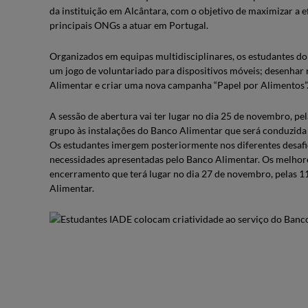
da instituição em Alcântara, com o objetivo de maximizar a 
principais ONGs a atuar em Portugal.
Organizados em equipas multidisciplinares, os estudantes d
um jogo de voluntariado para dispositivos móveis; desenhar 
Alimentar e criar uma nova campanha “Papel por Alimentos”
A sessão de abertura vai ter lugar no dia 25 de novembro, pe
grupo às instalações do Banco Alimentar que será conduzida 
Os estudantes imergem posteriormente nos diferentes desafio
necessidades apresentadas pelo Banco Alimentar. Os melhore
encerramento que terá lugar no dia 27 de novembro, pelas 
Alimentar.