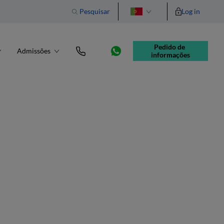
Pesquisar
Log in
English
Pedido de 
Admissões
informações