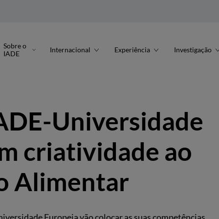
Sobre o
Internacional
Experiência
Investigação
IADE
IADE-Universidade
m criatividade ao
o Alimentar
iversidade Europeia vão colocar as suas competências