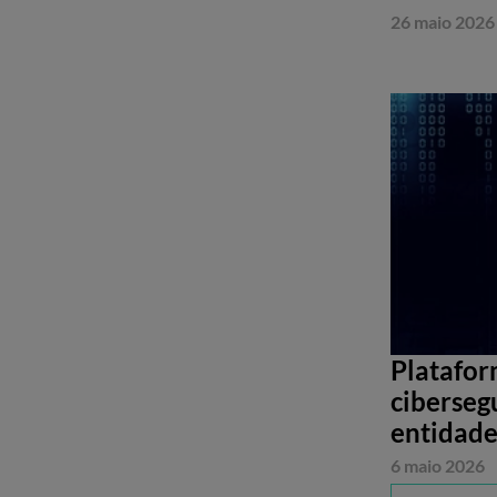
26 maio 2026
Platafor
ciberseg
entidade
6 maio 2026