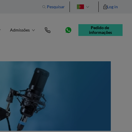
Pesquisar
Log in
English
Pedido de 
Admissões
informações