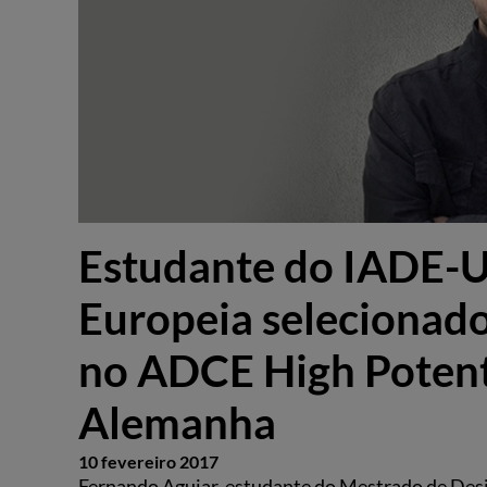
Estudante do IADE-U
Europeia selecionado
no ADCE High Potent
Alemanha
10 fevereiro 2017
Fernando Aguiar, estudante do Mestrado de Desi