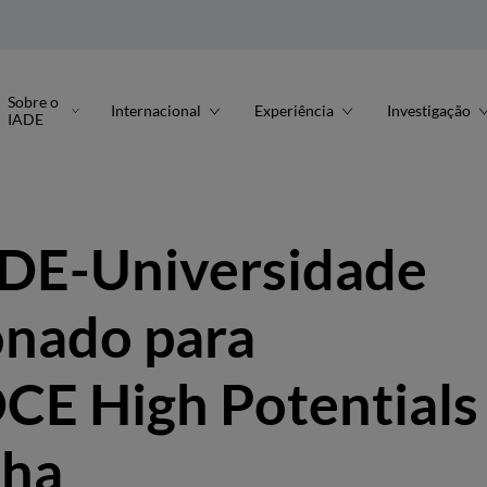
Sobre o
Internacional
Experiência
Investigação
IADE
ADE-Universidade
onado para
DCE High Potentials
nha