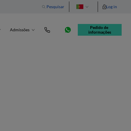
Pesquisar
Log in
English
Pedido de 
Admissões
informações