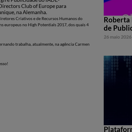
Directors Club of Europe para
unique, na Alemanha.
Roberta 
Diretores Criativos e de Recursos Humanos do
ens europeus no High Potentials 2017, dos quais 4
de Publi
26 maio 2026
ernando trabalha, atualmente, na agência Carmen
esso!
Platafor