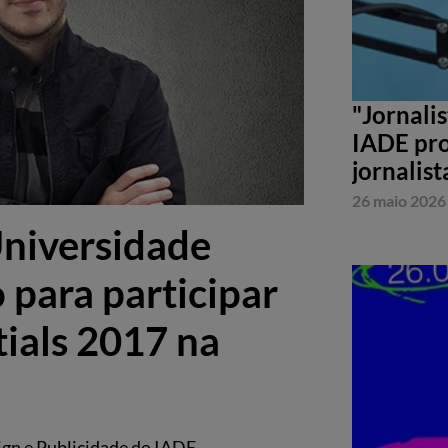
"Jornali
IADE pro
jornalist
26 maio 2026
niversidade
 para participar
ials 2017 na
gn e Publicidade do IADE-