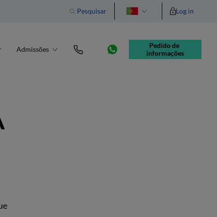
Pesquisar
Log in
English
Pedido de 
Admissões
informações
A
ue