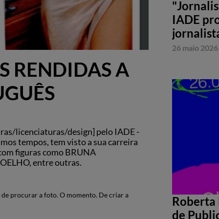
"Jornali
IADE pro
jornalist
26 maio 2026
S RENDIDAS A
UGUÊS
ras/licenciaturas/design] pelo IADE -
imos tempos, tem visto a sua carreira
u com figuras como BRUNA
LHO, entre outras.
 de procurar a foto. O momento. De criar a
Roberta 
de Publi