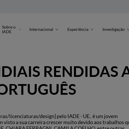
Sobre o
Internacional
Experiência
Investigação
IADE
DIAIS RENDIDAS 
ORTUGUÊS
ras/licenciaturas/design] pelo IADE - UE, é um jovem
m visto a sua carreira crescer muito devido aos trabalhos q
E, CHIARA FERRAGNI, CAMILA COELHO, entre outras.