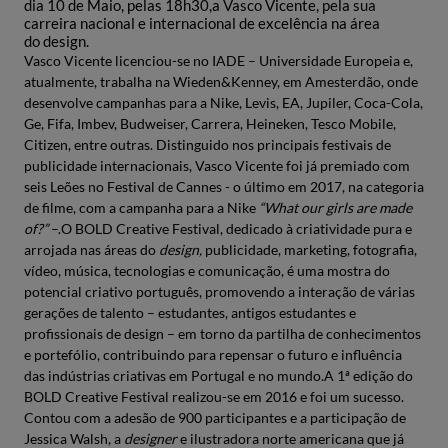
dia 10 de Maio, pelas 18h30,a Vasco Vicente, pela sua
carreira nacional e internacional de excelência na área
do design.
Vasco Vicente licenciou-se no IADE – Universidade Europeia e,
atualmente, trabalha na Wieden&Kenney, em Amesterdão, onde
desenvolve campanhas para a Nike, Levis, EA, Jupiler, Coca-Cola,
Ge, Fifa, Imbev, Budweiser, Carrera, Heineken, Tesco Mobile,
Citizen, entre outras. Distinguido nos principais festivais de
publicidade internacionais, Vasco Vicente foi já premiado com
seis Leões no Festival de Cannes - o último em 2017, na categoria
de filme, com a campanha para a Nike
“What our girls are made
of?”
–.O BOLD Creative Festival, dedicado à criatividade pura e
arrojada nas áreas do
design,
publicidade, marketing, fotografia,
vídeo, música, tecnologias e comunicação, é uma mostra do
potencial criativo português, promovendo a interação de várias
gerações de talento – estudantes, antigos estudantes e
profissionais de design – em torno da partilha de conhecimentos
e portefólio, contribuindo para repensar o futuro e influência
das indústrias criativas em Portugal e no mundo.A 1ª edição do
BOLD Creative Festival realizou-se em 2016 e foi um sucesso.
Contou com a adesão de 900 participantes e a participação de
Jessica Walsh, a
designer
e ilustradora norte americana que já